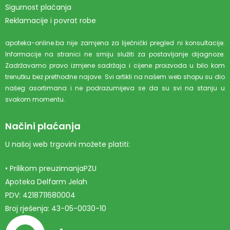
Sigurnost plaćanja
Reklamacije i povrat robe
apoteka-online.ba nije zamjena za liječnički pregled ni konsultacije.
Informacije na stranici ne smiju služiti za postavljanje dijagnoze.
Zadržavamo pravo izmjene sadržaja i cijene proizvoda u bilo kom
trenutku bez prethodne najave. Svi artikli na našem web shopu su dio
našeg asortimana i ne podrazumijeva se da su svi na stanju u
svakom momentu.
Načini plaćanja
U našoj web trgovini možete platiti:
• Prilikom preuzimanjaPZU
Apoteka Delfarm Jelah
PDV: 4218711680004
Broj rješenja: 43-05-0030-10