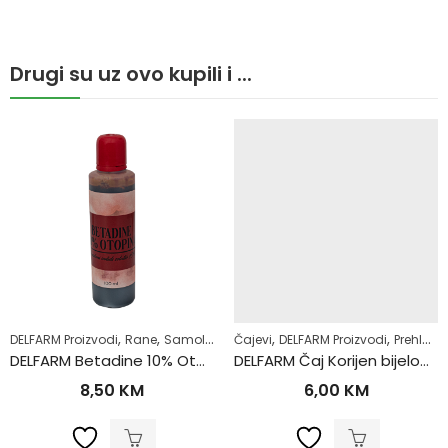
Drugi su uz ovo kupili i ...
,
,
,
,
,
,
moliječenje
DELFARM Proizvodi
Zdrav život
Rane
Samoliječenje
Čajevi
Zdrav život
DELFARM Proizvodi
Prehlada i gripa
DELFARM Betadine 10% Otopina 100ml
DELFARM Čaj Korijen bijelog sljeza 50g
8,50
KM
6,00
KM