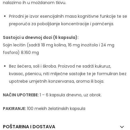
nalazimo ih u moždanom tkivu.
Prirodni je izvor esencijalnih masa kognitivne funkcije te se
preporuča za poboljšanje koncentracije i pamćenja.
Sastojci u dnevnoj dozi (6 kapsula):
Sojin lecitin (sadrži 18 mg kolina, 16 mg inozitola i 24 mg
fosfora) 8.160 mg
Bez šećera, soli i škroba. Proizvod ne sadrži kukuruz,
kvasac, pšenicu, niti mliječne sastojke te je formuliran bez
upotrebe umjetnih konzervansa, aroma ili boja.
NAČIN UPOTREBE:
1 – 6 kapsula dnevno, uz obrok.
PAKIRANJE:
100 mekih želatinskih kapsula
POŠTARINA I DOSTAVA