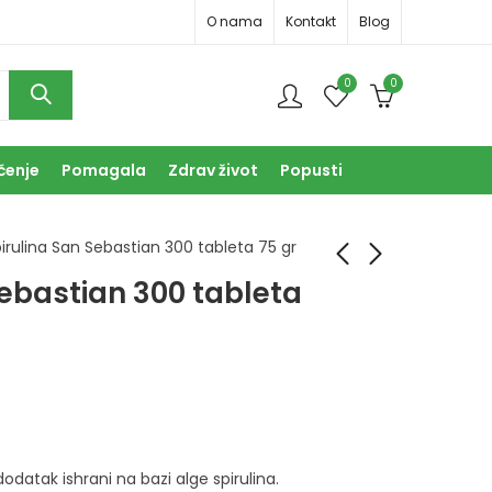
O nama
Kontakt
Blog
0
0
čenje
Pomagala
Zdrav život
Popusti
irulina San Sebastian 300 tableta 75 gr
Sebastian 300 tableta
Ducray Melascreen
Spirulina San
Éclat lagana krema
Sebastian 600
SPF15 40ml
tableta 150 gr
66,50
33,90
KM
KM
 dodatak ishrani na bazi alge spirulina.