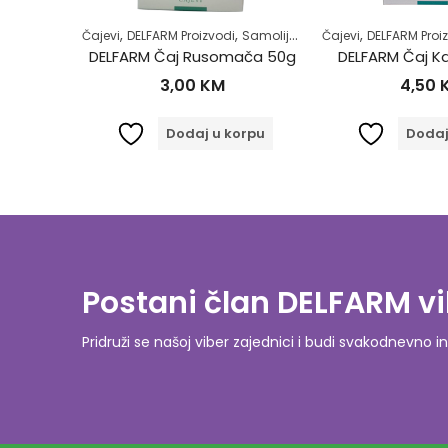
,
,
,
,
,
,
rdiovaskularnog sistema
Samoliječenje
Čajevi
Zdrav život
DELFARM Proizvodi
Samoliječenje
Čajevi
Zdrav život
DELFARM Proi
Žensko
DELFARM Betadine 10% Otopina 100ml
DELFARM Čaj Rusomača 50g
DELFARM Čaj Ka
3,00
KM
4,50
orpu
Dodaj u korpu
Dodaj
Postani član DELFARM vi
Pridruži se našoj viber zajednici i budi svakodnevn