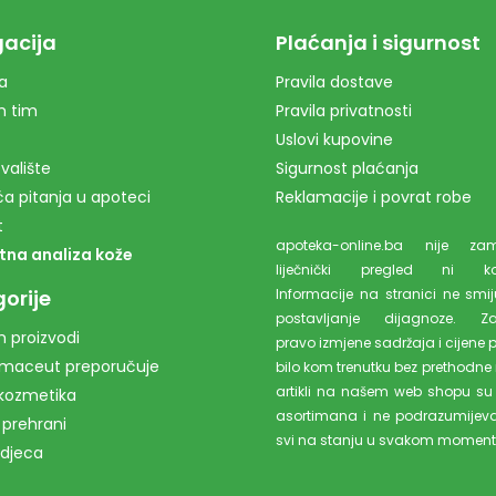
acija
Plaćanja i sigurnost
a
Pravila dostave
m tim
Pravila privatnosti
Uslovi kupovine
valište
Sigurnost plaćanja
a pitanja u apoteci
Reklamacije i povrat robe
t
apoteka-online.ba nije z
tna analiza kože
liječnički pregled ni kons
orije
Informacije na stranici ne smiju
postavljanje dijagnoze. Z
 proizvodi
pravo izmjene sadržaja i cijene 
rmaceut preporučuje
bilo kom trenutku bez prethodne 
artikli na našem web shopu su
kozmetika
asortimana i ne podrazumijev
 prehrani
svi na stanju u svakom moment
 djeca