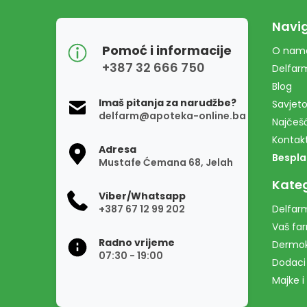
Navig
Pomoć i informacije
O nam
+387 32 666 750
Delfar
Blog
Imaš pitanja za narudžbe?
Savjeto
delfarm@apoteka-online.ba
Najčešć
Kontak
Adresa
Bespla
Mustafe Ćemana 68, Jelah
Kateg
Viber/Whatsapp
+387 67 12 99 202
Delfarm
Vaš fa
Radno vrijeme
Dermo
07:30 - 19:00
Dodaci
Majke i