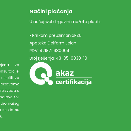
Načini plaćanja
U našoj web trgovini možete platiti:
• Prilikom preuzimanjaPZU
Apoteka Delfarm Jelah
PDV: 4218711680004
Broj rješenja: 43-05-0030-10
amjena za
ultacije.
 služiti za
adržavamo
proizvoda u
najave. Svi
 dio našeg
a se da su
u.