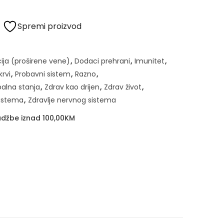
Spremi proizvod
cija (proširene vene)
,
Dodaci prehrani
,
Imunitet
,
rvi
,
Probavni sistem
,
Razno
,
alna stanja
,
Zdrav kao drijen
,
Zdrav život
,
sistema
,
Zdravlje nervnog sistema
džbe iznad 100,00KM