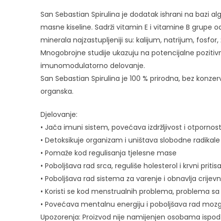
San Sebastian Spirulina je dodatak ishrani na bazi al
masne kiseline. Sadrži vitamin E i vitamine B grupe
minerala najzastupljeniji su: kalijum, natrijum, fosfor
Mnogobrojne studije ukazuju na potencijalne pozitivn
imunomodulatorno delovanje.
San Sebastian Spirulina je 100 % prirodna, bez konzer
organska.
Djelovanje:
• Jača imuni sistem, povećava izdržljivost i otporno
• Detoksikuje organizam i uništava slobodne radikale
• Pomaže kod regulisanja tjelesne mase
• Poboljšava rad srca, reguliše holesterol i krvni pritis
• Poboljšava rad sistema za varenje i obnavlja crijevn
• Koristi se kod menstrualnih problema, problema sa 
• Povećava mentalnu energiju i poboljšava rad moz
Upozorenja: Proizvod nije namijenjen osobama ispod 18