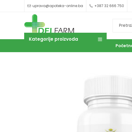
uprava@apoteka-online.ba
+387 32 666 750
Kategorije proizvoda
Početn
OUTLET