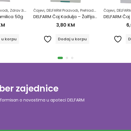
,
,
,
,
,
zvodi
 zdravlje
Zdrav život
Čajevi
DELFARM Proizvodi
Prehlada i gripa
Čajevi
Zdrav život
DELFARM
milica 50g
DELFARM Čaj Kadulja – Žalfija 50g
KM
3,80
KM
6
 u korpu
Dodaj u korpu
D
ber zajednice
o informisan o novostima u apoteci DELFARM