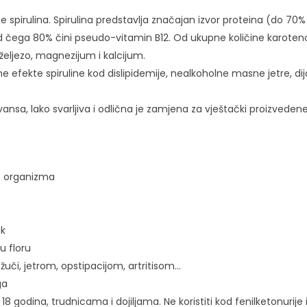
ge spirulina. Spirulina predstavlja značajan izvor proteina (do 7
 od čega 80% čini pseudo-vitamin B12. Od ukupne količine karote
, željezo, magnezijum i kalcijum.
e efekte spiruline kod dislipidemije, nealkoholne masne jetre, di
vansa, lako svarljiva i odlična je zamjena za vještački proizveden
st organizma
ak
u floru
žuči, jetrom, opstipacijom, artritisom…
ga
 godina, trudnicama i dojiljama. Ne koristiti kod fenilketonurije