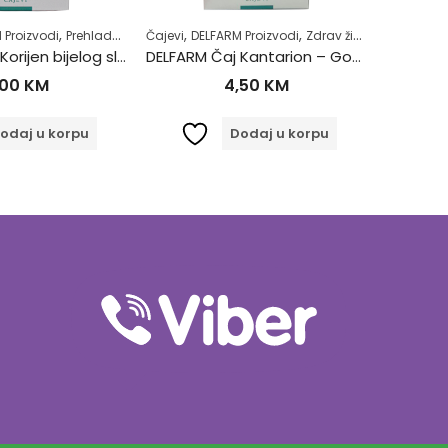
,
,
,
,
,
,
,
,
 Proizvodi
Zdravlje usne šupljine
Prehlada i gripa
Zubobolja
Čajevi
Samoliječenje
DELFARM Proizvodi
Zdrav život
Zdrav život
Čajevi
DE
DELFARM Čaj Korijen bijelog sljeza 50g
DELFARM Čaj Kantarion – Gospina trava 50g
,00
KM
4,50
KM
odaj u korpu
Dodaj u korpu