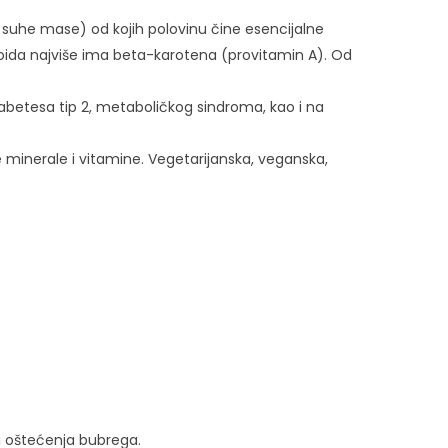
0% suhe mase) od kojih polovinu čine esencijalne
noida najviše ima beta-karotena (provitamin A). Od
jabetesa tip 2, metaboličkog sindroma, kao i na
e minerale i vitamine. Vegetarijanska, veganska,
 i oštećenja bubrega.