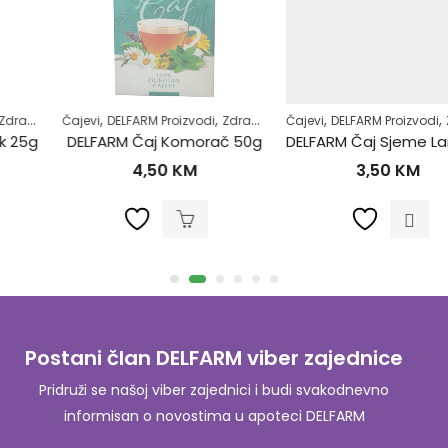
,
,
,
,
Čajevi
DELFARM Proizvodi
Zdrav život
Čajevi
DELFARM Proizvodi
Zdrav život
DELFARM Čaj Komorač 50g
DELFARM Čaj Sjeme Lana 50g
4,50
KM
3,50
KM
Postani član DELFARM viber zajednice
Pridruži se našoj viber zajednici i budi svakodnevno
informisan o novostima u apoteci DELFARM