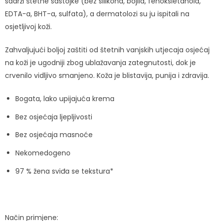
sadrži štetne sastojke (bez silikona, bojila, fenoksietanola,
EDTA-a, BHT-a, sulfata), a dermatolozi su ju ispitali na
osjetljivoj koži.
Zahvaljujući boljoj zaštiti od štetnih vanjskih utjecaja osjećaj
na koži je ugodniji zbog ublažavanja zategnutosti, dok je
crvenilo vidljivo smanjeno. Koža je blistavija, punija i zdravija.
Bogata, lako upijajuća krema
Bez osjećaja ljepljivosti
Bez osjećaja masnoće
Nekomedogeno
97 % žena sviđa se tekstura*
Način primjene: