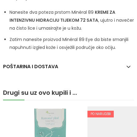
Nanesite dva poteza prstom Minéral 89
KREME ZA
INTENZIVNU HIDRACIJU TIJEKOM 72 SATA
, ujutro i navečer
na čisto lice i umasirajte je u kožu. ​ ​
Zatim nanesite proizvod Minéral 89 Eye da biste smanjili
napuhnuti izgled kože i osvježili područje oko očiju.
POŠTARINA I DOSTAVA
Drugi su uz ovo kupili i ...
PO NARUDŽBI