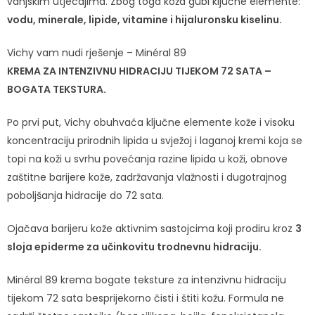
vanjskim utjecajima. Zbog toga koža gubi ključne elemente:
vodu, minerale, lipide, vitamine i hijaluronsku kiselinu. ​
Vichy vam nudi rješenje – Minéral 89
KREMA ZA INTENZIVNU HIDRACIJU TIJEKOM 72 SATA –
BOGATA TEKSTURA.
Po prvi put, Vichy obuhvaća ključne elemente kože i visoku
koncentraciju prirodnih lipida u svježoj i laganoj kremi koja se
topi na koži u svrhu povećanja razine lipida u koži, obnove
zaštitne barijere kože, zadržavanja vlažnosti i dugotrajnog
poboljšanja hidracije do 72 sata.
Ojačava barijeru kože aktivnim sastojcima koji prodiru kroz
3
sloja epiderme za učinkovitu trodnevnu hidraciju.
Minéral 89 krema bogate teksture za intenzivnu hidraciju
tijekom 72 sata besprijekorno čisti i štiti kožu. Formula ne