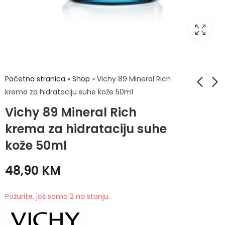
Početna stranica
»
Shop
»
Vichy 89 Mineral Rich
krema za hidrataciju suhe kože 50ml
Vichy 89 Mineral Rich
La Roche Posay
Vichy 89 Mineral
Toleriane Rosalic AR
krema za hidrataciju
krema za hidrataciju suhe
dnevna hidratantna
svih tipova kože
49,50
48,90
KM
KM
kože 50ml
krema SPF30 50ml
50ml
48,90
KM
Požurite, još samo 2 na stanju.