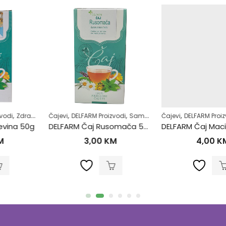
,
,
,
,
,
,
,
,
,
enje
Čajevi
Šećerna bolest-dijabetes
DELFARM Proizvodi
Samoliječenje
Superhrana
Čajevi
Zdrav život
Zdrav život
DELFARM Proizvodi
Žensko zdravlje
Plodnost
DELFARM Čaj Rusomača 50g
DELFARM Čaj Macina Trava – Očajnica 50g
3,00
KM
4,00
KM