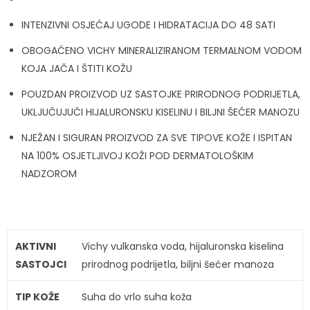
INTENZIVNI OSJEĆAJ UGODE I HIDRATACIJA DO 48 SATI
OBOGAĆENO VICHY MINERALIZIRANOM TERMALNOM VODOM
KOJA JAČA I ŠTITI KOŽU
POUZDAN PROIZVOD UZ SASTOJKE PRIRODNOG PODRIJETLA,
UKLJUČUJUĆI HIJALURONSKU KISELINU I BILJNI ŠEĆER MANOZU
NJEŽAN I SIGURAN PROIZVOD ZA SVE TIPOVE KOŽE I ISPITAN
NA 100% OSJETLJIVOJ KOŽI POD DERMATOLOŠKIM
NADZOROM
AKTIVNI
Vichy vulkanska voda, hijaluronska kiselina
SASTOJCI
prirodnog podrijetla, biljni šećer manoza
TIP KOŽE
Suha do vrlo suha koža