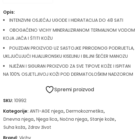
Opis:
INTENZIVNI OSJEĆAJ UGODE I HIDRATACIJA DO 48 SATI
OBOGAĆENO VICHY MINERALIZIRANOM TERMALNOM VODOM
KOJA JAČA I ŠTITI KOŽU
POUZDAN PROIZVOD UZ SASTOJKE PRIRODNOG PODRIJETLA,
UKLJUČUJUĆI HIJALURONSKU KISELINU I BILJNI ŠEĆER MANOZU
NJEŽAN I SIGURAN PROIZVOD ZA SVE TIPOVE KOŽE I ISPITAN
NA 100% OSJETLJIVOJ KOŽI POD DERMATOLOŠKIM NADZOROM
Spremi proizvod
SKU:
10992
Kategorije:
ANTI-AGE njega
,
Dermokozmetika
,
Dnevna njega
,
Njega lica
,
Noćna njega
,
Stanje kože
,
Suha koža
,
Zdrav život
Brand:
Vichy