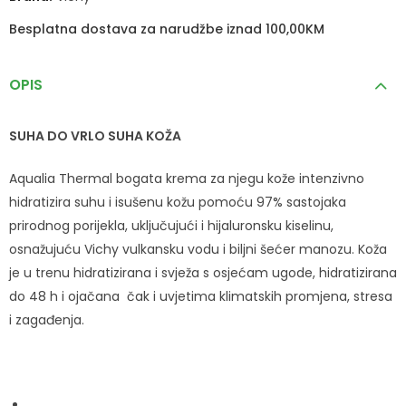
Besplatna dostava za narudžbe iznad 100,00KM
OPIS
SUHA DO VRLO SUHA KOŽA
Aqualia Thermal bogata krema za njegu kože intenzivno
hidratizira suhu i isušenu kožu pomoću 97% sastojaka
prirodnog porijekla, uključujući i hijaluronsku kiselinu,
osnažujuću Vichy vulkansku vodu i biljni šećer manozu. Koža
je u trenu hidratizirana i svježa s osjećam ugode, hidratizirana
do 48 h i ojačana čak i uvjetima klimatskih promjena, stresa
i zagađenja.