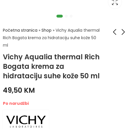
Početna stranica
»
Shop
»
Vichy Aqualia thermal
Rich Bogata krema za hidrataciju suhe kože 50
ml
Vichy NEOVADIOL
Vichy Aqualia
Vichy Aqualia thermal Rich
Napredna
thermal Legere
objavljujuća njega
Lagana krema za
Bogata krema za
69,50
49,50
KM
KM
za zrelu kožu i kožu u
hidrataciju
hidrataciju suhe kože 50 ml
menopauzi –
normalne i
normalna do
mješovite 50 ml
49,50
KM
mješovita osjetljiva
koža 50 ml
Po narudžbi