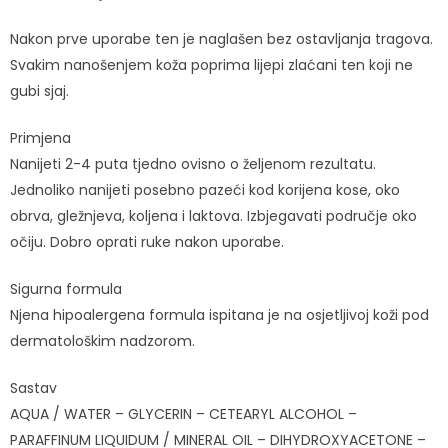
Nakon prve uporabe ten je naglašen bez ostavljanja tragova.
Svakim nanošenjem koža poprima lijepi zlaćani ten koji ne
gubi sjaj.
Primjena
Nanijeti 2-4 puta tjedno ovisno o željenom rezultatu.
Jednoliko nanijeti posebno pazeći kod korijena kose, oko
obrva, gležnjeva, koljena i laktova. Izbjegavati područje oko
očiju. Dobro oprati ruke nakon uporabe.
Sigurna formula
Njena hipoalergena formula ispitana je na osjetljivoj koži pod
dermatološkim nadzorom.
Sastav
AQUA / WATER – GLYCERIN – CETEARYL ALCOHOL –
PARAFFINUM LIQUIDUM / MINERAL OIL – DIHYDROXYACETONE –