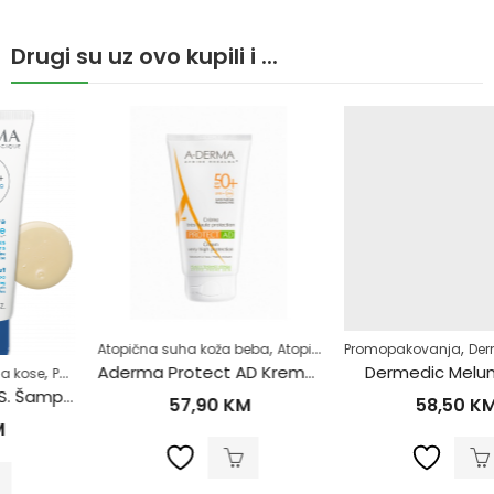
Drugi su uz ovo kupili i ...
,
,
,
,
Atopična suha koža beba
Atopijski dermatitis
Promopakovanja
Dermokozmetika
Dermokozmetika
Koža sk
Aderma Protect AD Krema SPF50+ 150ml
Dermedic Melumin set
,
,
Seborejični dermatitis
Zdrav život
57,90
KM
58,50
KM