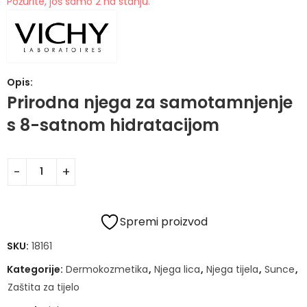
Požurite, još samo 2 na stanju.
Opis:
Prirodna njega za samotamnjenje
s 8-satnom hidratacijom
Spremi proizvod
SKU:
18161
Kategorije:
Dermokozmetika
,
Njega lica
,
Njega tijela
,
Sunce
,
Zaštita za tijelo