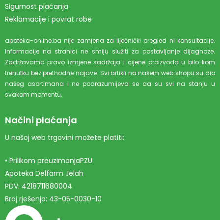
Sigurnost plaćanja
Reklamacije i povrat robe
apoteka-online.ba nije zamjena za liječnički pregled ni konsultacije.
Informacije na stranici ne smiju služiti za postavljanje dijagnoze.
Zadržavamo pravo izmjene sadržaja i cijene proizvoda u bilo kom
trenutku bez prethodne najave. Svi artikli na našem web shopu su dio
našeg asortimana i ne podrazumijeva se da su svi na stanju u
svakom momentu.
Načini plaćanja
U našoj web trgovini možete platiti:
• Prilikom preuzimanjaPZU
Apoteka Delfarm Jelah
PDV: 4218711680004
Broj rješenja: 43-05-0030-10