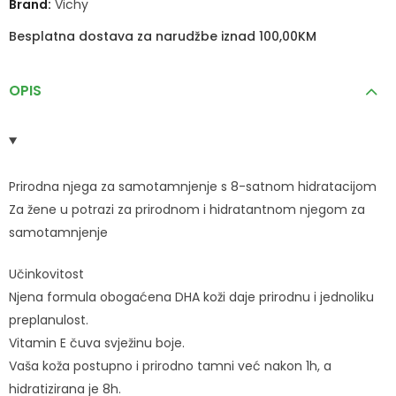
Brand:
Vichy
Besplatna dostava za narudžbe iznad 100,00KM
OPIS
Prirodna njega za samotamnjenje s 8-satnom hidratacijom
Za žene u potrazi za prirodnom i hidratantnom njegom za
samotamnjenje
Učinkovitost
Njena formula obogaćena DHA koži daje prirodnu i jednoliku
preplanulost.
Vitamin E čuva svježinu boje.
Vaša koža postupno i prirodno tamni već nakon 1h, a
hidratizirana je 8h.