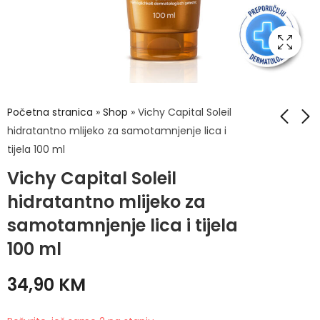
Početna stranica
»
Shop
»
Vichy Capital Soleil
hidratantno mlijeko za samotamnjenje lica i
tijela 100 ml
Vichy Ideal Soleil
Vichy Liftactiv B3 +
Vichy Capital Soleil
Balsam za Crvenilo
Retinol krema protiv
od Sunca 100ml
Tamnih Mrlja -
hidratantno mlijeko za
23,92
82,50
KM
KM
29,90
KM
Noćna 50ml
samotamnjenje lica i tijela
100 ml
34,90
KM