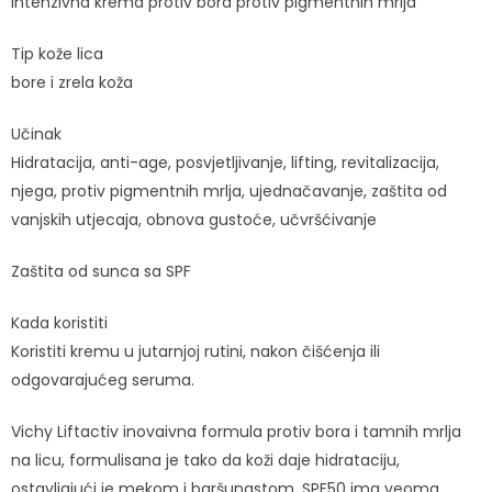
Intenzivna krema protiv bora protiv pigmentnih mrlja
Tip kože lica
bore i zrela koža
Učinak
Hidratacija, anti-age, posvjetljivanje, lifting, revitalizacija,
njega, protiv pigmentnih mrlja, ujednačavanje, zaštita od
vanjskih utjecaja, obnova gustoće, učvršćivanje
Zaštita od sunca sa SPF
Kada koristiti
Koristiti kremu u jutarnjoj rutini, nakon čišćenja ili
odgovarajućeg seruma.
Vichy Liftactiv inovaivna formula protiv bora i tamnih mrlja
na licu, formulisana je tako da koži daje hidrataciju,
ostavljajući je mekom i baršunastom. SPF50 ima veoma