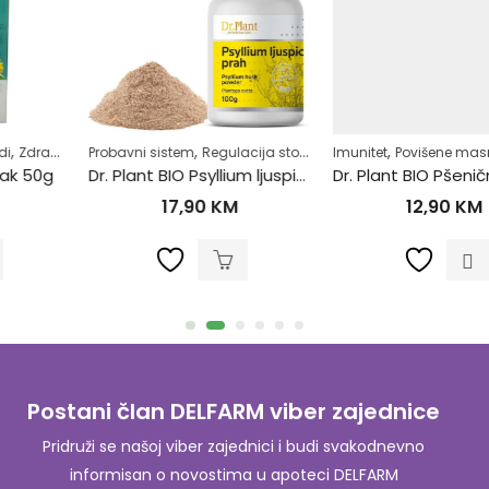
,
,
,
,
Probavni sistem
Regulacija stolice-zatvor
Imunitet
Regulacija tjelesne težine
Povišene masnoće u krvi
S
Dr. Plant BIO Psyllium ljuspice u prahu (Plantago ovata)100g
Dr. Plant BIO Pšenična trava u prahu (Triticum aestivum) 100g
17,90
KM
12,90
KM
Postani član DELFARM viber zajednice
Pridruži se našoj viber zajednici i budi svakodnevno
informisan o novostima u apoteci DELFARM