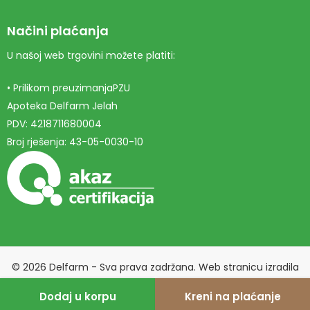
Načini plaćanja
U našoj web trgovini možete platiti:
• Prilikom preuzimanjaPZU
Apoteka Delfarm Jelah
PDV: 4218711680004
Broj rješenja: 43-05-0030-10
© 2026 Delfarm - Sva prava zadržana. Web stranicu izradila
Marketing agencija EBTEH
.
Dodaj u korpu
Kreni na plaćanje