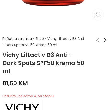
Početna stranica
»
Shop
»
Vichy Liftactiv B3 Anti
– Dark Spots SPF50 krema 50 ml
Vichy Liftactiv B3 Anti –
Vichy Liftactiv
Neutrogena
Supreme – dnevna
brzoupijajuća krema
Dark Spots SPF50 krema 50
njega za suhu kožu
za ruke 75ml
64,90
8,50
KM
KM
ml
50 ml
81,50
KM
Požurite, još samo 4 na stanju.