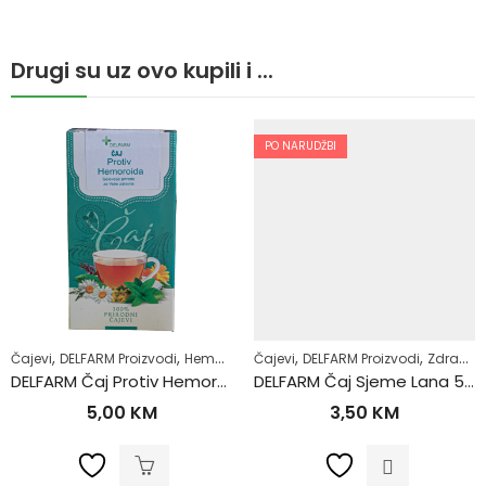
Drugi su uz ovo kupili i ...
PO NARUDŽBI
,
,
,
,
,
,
,
Čajevi
Zdrav život
DELFARM Proizvodi
Hemoroidi
Čajevi
Samoliječenje
DELFARM Proizvodi
Zdrav život
Zdrav život
DELFARM Čaj Protiv Hemoroida 50g
DELFARM Čaj Sjeme Lana 50g
5,00
KM
3,50
KM