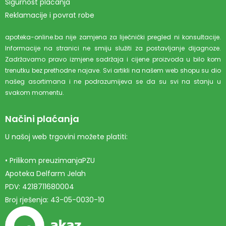
Sigurnost plaćanja
Reklamacije i povrat robe
apoteka-online.ba nije zamjena za liječnički pregled ni konsultacije.
Informacije na stranici ne smiju služiti za postavljanje dijagnoze.
Zadržavamo pravo izmjene sadržaja i cijene proizvoda u bilo kom
trenutku bez prethodne najave. Svi artikli na našem web shopu su dio
našeg asortimana i ne podrazumijeva se da su svi na stanju u
svakom momentu.
Načini plaćanja
U našoj web trgovini možete platiti:
• Prilikom preuzimanjaPZU
Apoteka Delfarm Jelah
PDV: 4218711680004
Broj rješenja: 43-05-0030-10