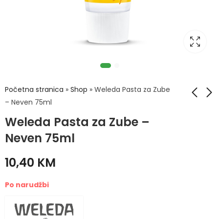
Početna stranica
»
Shop
»
Weleda Pasta za Zube
– Neven 75ml
Weleda Pasta za Zube –
Weleda Oliovita
Weleda Puter Skin
Intimna Krema 30ml
Food 150ml
Neven 75ml
18,00
33,50
KM
KM
10,40
KM
Po narudžbi