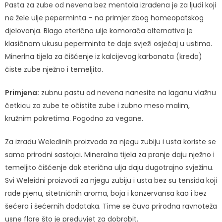
Pasta za zube od nevena bez mentola izrađena je za ljudi koji
ne žele ulje peperminta – na primjer zbog homeopatskog
djelovanja. Blago eterično ulje komorača alternativa je
klasičnom ukusu peperminta te daje svježi osjećaj u ustima.
Minerlna tijela za čišćenje iz kalcijevog karbonata (kreda)
čiste zube nježno i temeljito.
Primjena:
zubnu pastu od nevena nanesite na laganu vlažnu
četkicu za zube te očistite zube i zubno meso malim,
kružnim pokretima. Pogodno za vegane.
Za izradu Weledinih proizvoda za njegu zubiju i usta koriste se
samo prirodni sastojci. Mineralna tijela za pranje daju nježno i
temeljito čišćenje dok eterična ulja daju dugotrajno svježinu.
Svi Weleidni proizvodi za njegu zubiju i usta bez su tensida koji
rade pjenu, sitetničnih aroma, boja i konzervansa kao i bez
šećera i šećernih dodataka. Time se čuva prirodna ravnoteža
usne flore što je preduvjet za dobrobit.