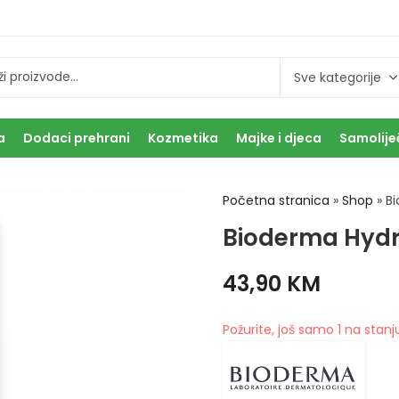
a
Dodaci prehrani
Kozmetika
Majke i djeca
Samolije
Početna stranica
»
Shop
»
B
Bioderma Hydr
43,90
KM
Požurite, još samo 1 na stanj