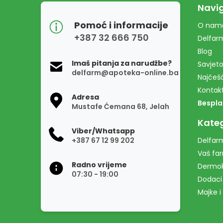
Navig
Pomoć i informacije
O nam
+387 32 666 750
Delfar
Blog
Imaš pitanja za narudžbe?
Savjeto
delfarm@apoteka-online.ba
Najčešć
Kontak
Adresa
Bespla
Mustafe Ćemana 68, Jelah
Kateg
Viber/Whatsapp
+387 67 12 99 202
Delfarm
Vaš fa
Radno vrijeme
Dermo
07:30 - 19:00
Dodaci
Majke i