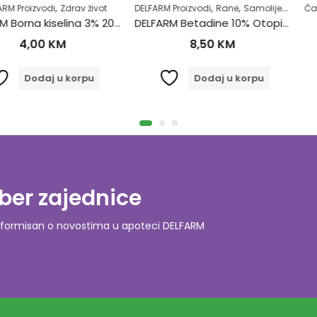
,
,
,
,
,
i
drav život
Zdrav život
DELFARM Proizvodi
Rane
Samoliječenje
Čajevi
Zdrav život
DELFARM
DELFARM Borna kiselina 3% 200ml
DELFARM Betadine 10% Otopina 100ml
DELFARM 
KM
8,50
KM
3
 u korpu
Dodaj u korpu
D
ber zajednice
o informisan o novostima u apoteci DELFARM