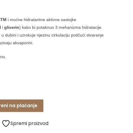
mTM
i moćne hidratantne aktivne sastojke
l
i
glicerin
) kako bi potaknuo 3 mehanizma hidratacije.
 dubini i uzrokuje njezinu cirkulaciju potičući stvaranje
azivaju akvaporini.
jno.
reni na plaćanje
Spremi proizvod