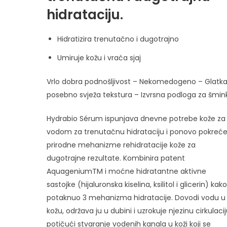
hidrataciju.
Hidratizira trenutačno i dugotrajno
Umiruje kožu i vraća sjaj
Vrlo dobra podnošljivost – Nekomedogeno – Glatka
posebno svježa tekstura – Izvrsna podloga za šmin
Hydrabio Sérum ispunjava dnevne potrebe kože za
vodom za trenutačnu hidrataciju i ponovo pokreć
prirodne mehanizme rehidratacije kože za
dugotrajne rezultate. Kombinira patent
AquageniumTM i moćne hidratantne aktivne
sastojke (hijaluronska kiselina, ksilitol i glicerin) kako
potaknuo 3 mehanizma hidratacije. Dovodi vodu u
kožu, održava ju u dubini i uzrokuje njezinu cirkulaci
potičući stvaranje vodenih kanala u koži koji se