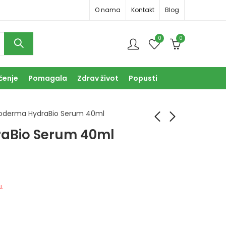
O nama
Kontakt
Blog
0
0
čenje
Pomagala
Zdrav život
Popusti
ioderma HydraBio Serum 40ml
aBio Serum 40ml
Bioderma HydraBio
Bioderma Node D.S.
Krema 50ml
Šampon 150ml
43,50
32,00
KM
KM
u.