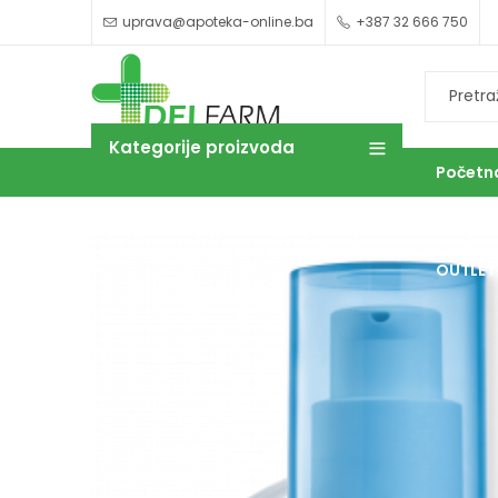
uprava@apoteka-online.ba
+387 32 666 750
Kategorije proizvoda
Početn
OUTLET