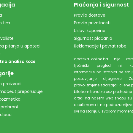
acija
Plaćanja i sigurnost
a
Pravila dostave
m tim
Pravila privatnosti
Uslovi kupovine
valište
Sigurnost plaćanja
a pitanja u apoteci
Reklamacije i povrat robe
t
apoteka-online.ba nije z
tna analiza kože
liječnički pregled ni kons
orije
Informacije na stranici ne smiju
postavljanje dijagnoze. Z
 proizvodi
pravo izmjene sadržaja i cijene 
rmaceut preporučuje
bilo kom trenutku bez prethodne 
artikli na našem web shopu su
kozmetika
asortimana i ne podrazumijev
 prehrani
svi na stanju u svakom moment
 djeca