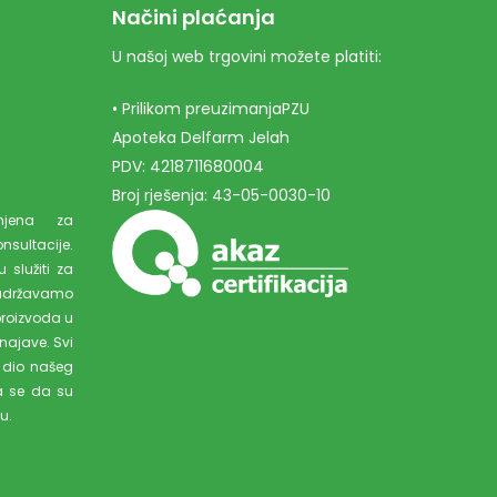
Načini plaćanja
U našoj web trgovini možete platiti:
• Prilikom preuzimanjaPZU
Apoteka Delfarm Jelah
PDV: 4218711680004
Broj rješenja: 43-05-0030-10
amjena za
ultacije.
 služiti za
adržavamo
proizvoda u
najave. Svi
 dio našeg
a se da su
u.