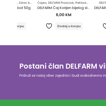
,
,
,
,
,
Zdrav život
Čajevi
DELFARM Proizvodi
Prehlada i gripa
DELFARM Proizvod
Samoliječenje
Z
lod 50g
DELFARM Čaj Korijen bijelog sljeza 50g
6,00
KM
4,00
orpu
Dodaj u korpu
Dodaj
Postani član DELFARM vi
Pridruži se našoj viber zajednici i budi svakodnevn