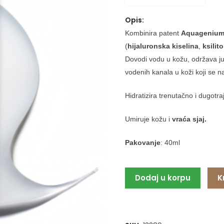
Opis:
Kombinira patent
Aquageniu
(
hijaluronska
kiselina
,
ksilito
Dovodi vodu u kožu, održava ju u
vodenih kanala u koži koji se n
Hidratizira trenutačno i dugotra
Umiruje kožu i
vraća sjaj.
Pakovanje
: 40ml
Dodaj u korpu
K