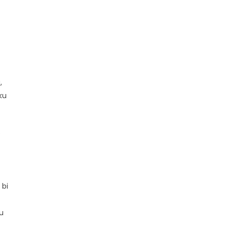
,
ku
e
 bi
ju