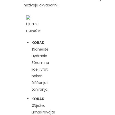
nazivaju akvaporini.
Ujutro i
navečer
KORAK
1
Nanesite
Hydrabio
Sérum na
lice i vrat,
nakon
čišćenja i
toniranja.
KORAK
2
Nježno
umasiravajte