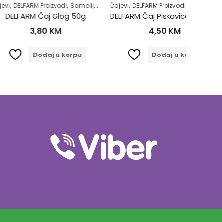
,
,
,
,
,
,
,
 Proizvodi
Samoliječenje
Čajevi
Zdrav život
DELFARM Proizvodi
Zdravlje kardiovaskularnog sistem
Samoliječenje
Čajevi
Šećerna
DE
Čaj Glog 50g
DELFARM Čaj Piskavica Sjeme 50g
,80
KM
4,50
KM
odaj u korpu
Dodaj u korpu