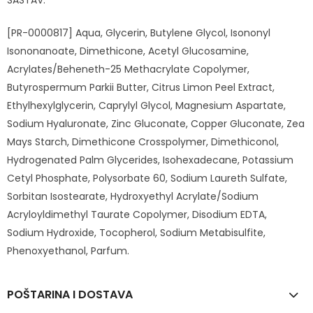
SASTAV:
[PR-0000817] Aqua, Glycerin, Butylene Glycol, Isononyl
Isononanoate, Dimethicone, Acetyl Glucosamine,
Acrylates/Beheneth-25 Methacrylate Copolymer,
Butyrospermum Parkii Butter, Citrus Limon Peel Extract,
Ethylhexylglycerin, Caprylyl Glycol, Magnesium Aspartate,
Sodium Hyaluronate, Zinc Gluconate, Copper Gluconate, Zea
Mays Starch, Dimethicone Crosspolymer, Dimethiconol,
Hydrogenated Palm Glycerides, Isohexadecane, Potassium
Cetyl Phosphate, Polysorbate 60, Sodium Laureth Sulfate,
Sorbitan Isostearate, Hydroxyethyl Acrylate/Sodium
Acryloyldimethyl Taurate Copolymer, Disodium EDTA,
Sodium Hydroxide, Tocopherol, Sodium Metabisulfite,
Phenoxyethanol, Parfum.
POŠTARINA I DOSTAVA