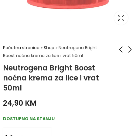
Početna stranica
»
Shop
»
Neutrogena Bright
Boost noćna krema za lice i vrat 50ml
Neutrogena Bright Boost
Neutrogena Bright
Neutrogena Bright
Boost gel krema za
Boost obnavljajući
noćna krema za lice i vrat
lice i vrat 50ml
serum za lice 30ml
29,90
29,90
KM
KM
50ml
24,90
KM
DOSTUPNO NA STANJU