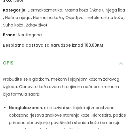
SKU:
15801
Kategorije:
Dermokozmetika
,
Masna koža (Akne)
,
Njega lica
,
Noćna njega
,
Normalna koža
,
Osjetljiva i netolerantna koža
,
Suha koža
,
Zdrav život
Brand:
Neutrogena
Besplatna dostava za narudžbe iznad 100,00KM
OPIS
Probudite se s glatkom, mekom i sjajnijom kožom zdravog
izgleda. Obnovite kožu ovom hranjivom noćnom kremom
čija formula sadrži:
Neoglukozamin
, ekskluzivni sastojak koji znanstveno
dokazano rješava znakove starenja kože. Hidratizira, potiče
prirodno obnavljanje površinskih stanica kože i smanjuje