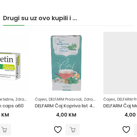
Drugi su uz ovo kupili i ...
,
,
,
,
Čajevi
DELFARM Proizvodi
Zdrav život
Čajevi
DELFARM Proizvodi
Plodnost
DELFARM Čaj Kopriva list 40g
DELFARM Čaj Macina Trava – Očajnica 50g
4,00
KM
4,00
KM