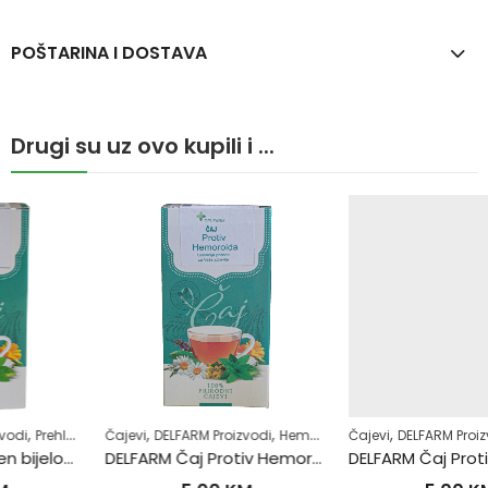
POŠTARINA I DOSTAVA
Drugi su uz ovo kupili i ...
,
,
,
,
,
,
,
,
Čajevi
Samoliječenje
DELFARM Proizvodi
Zdrav život
Hemoroidi
Čajevi
Samoliječenje
DELFARM Proizvodi
Zdrav život
Povišene masnoće u krvi
DELFARM Čaj Protiv Hemoroida 50g
DELFARM Čaj Protiv povišenih masnoća 50g