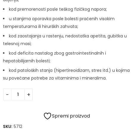
kod premorenosti posle teškog fizičkog napora;
u stanjima oporavka posle bolesti praćenih visokim
temperaturama ili hirurških zahvata;
kod zaostajanja u rastenju, nedostatka apetita, gubitka u
telesnoj masi;
kod deficita nastalog zbog gastrointestinalnih i
hepatobilijarnih bolesti;
kod patoloških stanja (hipertireoidizam, stres itd.) u kojima
su povećane potrebe za vitaminima i mineralima.
Spremi proizvod
SKU:
5712