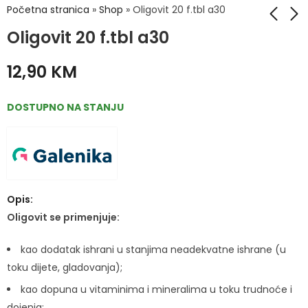
Početna stranica
»
Shop
»
Oligovit 20 f.tbl a30
Oligovit 20 f.tbl a30
Oligogal Se cap
Olival Aktivni Piling
12,90
KM
za lice sa uljem
11,30
KM
smilja 75ml
10,50
KM
DOSTUPNO NA STANJU
Opis:
Oligovit se primenjuje:
kao dodatak ishrani u stanjima neadekvatne ishrane (u
toku dijete, gladovanja);
kao dopuna u vitaminima i mineralima u toku trudnoće i
dojenja;