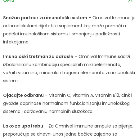
OPIS
Snažan partner za imunološki sistem
– Omnival Immune je
ortomolekularni dijetetski suplement koji može pomoći u
podršci imunološkom sistemu i smanjenju podložnosti
infekcijama.
Imunološki tretman za odrasl
e – Omnival Immune sadrži
izbalansiranu kombinaciju specijalnih mikroelemenata,
važnih vitamina, minerala i tragova elemenata za imunološki
sistem.
Ojačajte odbranu
– Vitamin C, vitamin A, vitamin B12, cink i
gvožđe doprinose normalnom funkcionisanju imunološkog
sistema i održavanju normalnih sluzokoža.
Lako za upotrebu
– Za Omnival Immune ampule za pijenje,
preporučuje se dnevni unos jedne bočice zajedno sa