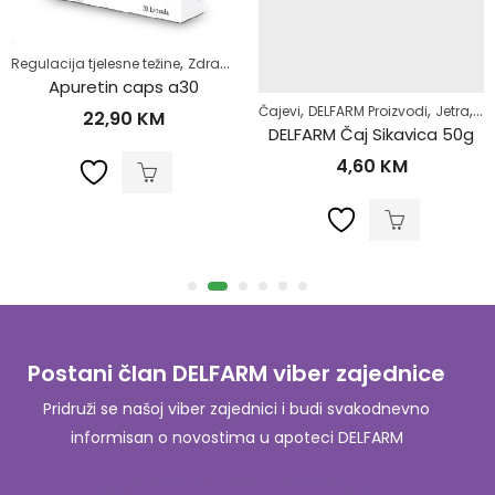
,
Regulacija tjelesne težine
Zdrav život
Apuretin caps a30
,
,
,
t
Čajevi
DELFARM Proizvodi
Jetra
Sa
22,90
KM
DELFARM Čaj Sikavica 50g
4,60
KM
Postani član DELFARM viber zajednice
Pridruži se našoj viber zajednici i budi svakodnevno
informisan o novostima u apoteci DELFARM