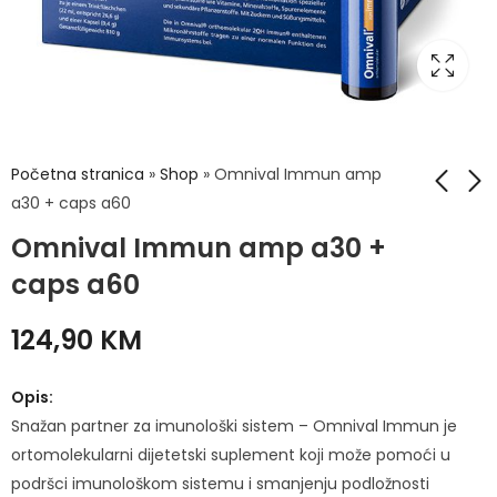
Početna stranica
»
Shop
»
Omnival Immun amp
a30 + caps a60
Omnival Immun amp a30 +
Omnival Immun
Omnival Immun
caps a150
amp a7 + caps a7
caps a60
114,90
37,90
KM
KM
124,90
KM
Opis:
Snažan partner za imunološki sistem – Omnival Immun je
ortomolekularni dijetetski suplement koji može pomoći u
podršci imunološkom sistemu i smanjenju podložnosti