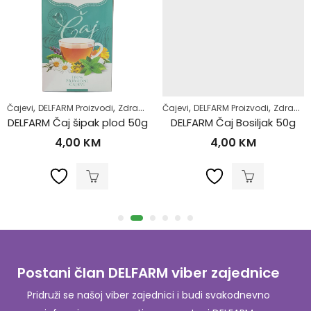
,
,
,
,
,
,
,
Regulacija tjelesne težine
Čajevi
DELFARM Proizvodi
Samoliječenje
Zdrav život
Čajevi
Šećerna bolest-dijabetes
DELFARM Proizvodi
Zdrav život
Super
DELFARM Čaj šipak plod 50g
DELFARM Čaj Bosiljak 50g
4,00
KM
4,00
KM
Postani član DELFARM viber zajednice
Pridruži se našoj viber zajednici i budi svakodnevno