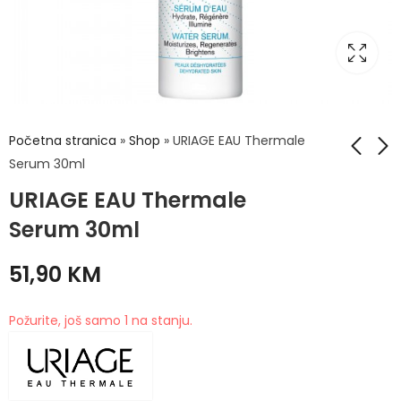
Početna stranica
»
Shop
»
URIAGE EAU Thermale
Serum 30ml
URIAGE EAU Thermale
URIAGE EAU
URIAGE EAU
Thermale Rich
thermale vodena
Serum 30ml
Krema 40ml
esencija za
35,90
39,90
KM
KM
blistavost koze
51,90
KM
100ml
Požurite, još samo 1 na stanju.