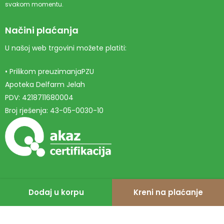
svakom momentu.
Načini plaćanja
U našoj web trgovini možete platiti:
• Prilikom preuzimanjaPZU
Apoteka Delfarm Jelah
PDV: 4218711680004
Broj rješenja: 43-05-0030-10
Dodaj u korpu
Kreni na plaćanje
© 2026 Delfarm - Sva prava zadržana. Web stranicu izradila
Marketing agencija EBTEH
.