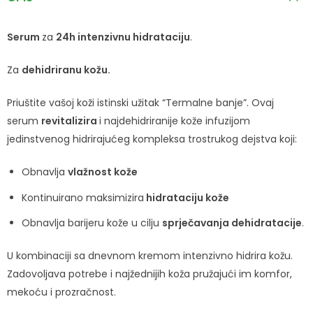
Serum
za
24h intenzivnu hidrataciju
.
Za
dehidriranu kožu.
Priuštite vašoj koži istinski užitak “Termalne banje”. Ovaj
serum
revitalizira
i najdehidriranije kože infuzijom
jedinstvenog hidrirajućeg kompleksa trostrukog dejstva koji:
Obnavlja
vlažnost kože
Kontinuirano maksimizira
hidrataciju
kože
Obnavlja barijeru kože u cilju
sprječavanja dehidratacije
.
U kombinaciji sa dnevnom kremom intenzivno hidrira kožu.
Zadovoljava potrebe i najžednijih koža pružajući im komfor,
mekoću i prozračnost.