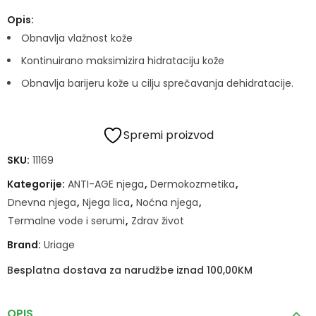
Opis:
Obnavlja vlažnost kože
Kontinuirano maksimizira hidrataciju kože
Obnavlja barijeru kože u cilju sprečavanja dehidratacije.
Spremi proizvod
SKU:
11169
Kategorije:
ANTI-AGE njega
,
Dermokozmetika
,
Dnevna njega
,
Njega lica
,
Noćna njega
,
Termalne vode i serumi
,
Zdrav život
Brand:
Uriage
Besplatna dostava za narudžbe iznad 100,00KM
OPIS