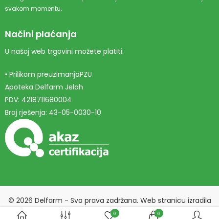
svakom momentu.
Načini plaćanja
U našoj web trgovini možete platiti:
• Prilikom preuzimanjaPZU
Apoteka Delfarm Jelah
PDV: 4218711680004
Broj rješenja: 43-05-0030-10
© 2026 Delfarm - Sva prava zadržana. Web stranicu izradila
Marketing agencija EBTEH
.
0
0