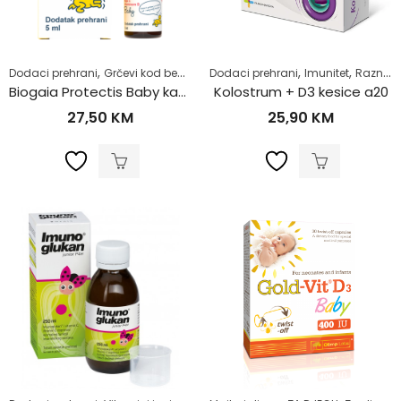
,
,
,
,
,
,
,
Dodaci prehrani
Grčevi kod beba
Majke i djeca
Dodaci prehrani
Probiotici
Imunitet
Proliv i pov
Razno
Biogaia Protectis Baby kapi+D3
Kolostrum + D3 kesice a20
27,50
KM
25,90
KM