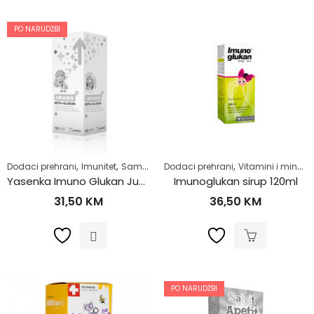
PO NARUDŽBI
,
,
,
,
,
Dodaci prehrani
Imunitet
Samoliječenje
Dodaci prehrani
Za djecu
Zdrav život
Vitamini i minerali
Yasenka Imuno Glukan Junior Sirup 125ml
Imunoglukan sirup 120ml
31,50
KM
36,50
KM
PO NARUDŽBI