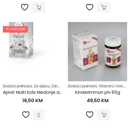
PO NARUDŽBI
,
,
,
Dodaci prehrani
Za djecu
Zdrav život
Dodaci prehrani
Vitamini i minerali
Apivit Multi Kids Medonje a60tbl
KinderImmun plv 65g
16,50
KM
49,50
KM