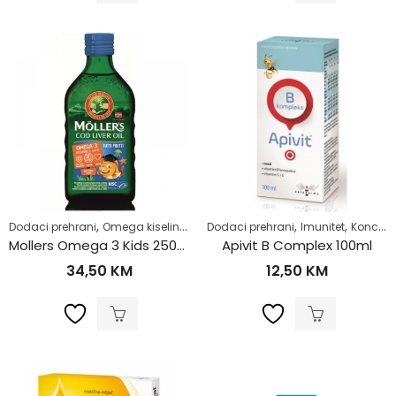
,
,
,
,
,
,
Dodaci prehrani
Omega kiseline
Vitamini i minerali
Dodaci prehrani
Za djecu
Imunitet
Zdrav ži
Koncentracija i pamćenje
Mollers Omega 3 Kids 250ml
Apivit B Complex 100ml
34,50
KM
12,50
KM