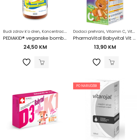
,
,
,
,
,
Budi zdrav k’o dren
Koncentracija i pamćenje
Dodaci prehrani
Omega kiseline
Vitamin C
Stanje 
Vitamini i minerali
PEDIAKID® veganske bombone za djecu Omega-3
PharmaVital Babyvital Vit C kapi 30ml
24,50
KM
13,90
KM
PO NARUDŽBI