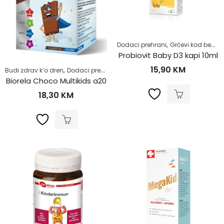
,
,
Dodaci prehrani
Grčevi kod beba
Probiovit Baby D3 kapi 10ml
15,90
KM
,
,
,
,
Budi zdrav k’o dren
Dodaci prehrani
Multivitamini
Probavni sistem
Pro
Biorela Choco Multikids a20
18,30
KM