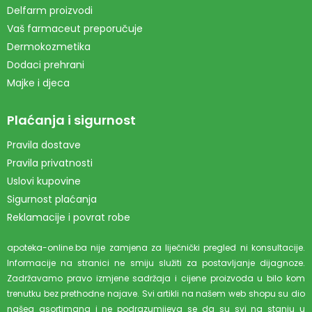
Delfarm proizvodi
Vaš farmaceut preporučuje
Dermokozmetika
Dodaci prehrani
Majke i djeca
Plaćanja i sigurnost
Pravila dostave
Pravila privatnosti
Uslovi kupovine
Sigurnost plaćanja
Reklamacije i povrat robe
apoteka-online.ba nije zamjena za liječnički pregled ni konsultacije.
Informacije na stranici ne smiju služiti za postavljanje dijagnoze.
Zadržavamo pravo izmjene sadržaja i cijene proizvoda u bilo kom
trenutku bez prethodne najave. Svi artikli na našem web shopu su dio
našeg asortimana i ne podrazumijeva se da su svi na stanju u