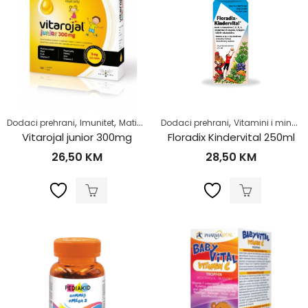
,
,
,
,
,
,
Dodaci prehrani
Imunitet
Matična mliječ
Dodaci prehrani
Samoliječenje
Vitamini i minerali
Za djecu
Zdra
Vitarojal junior 300mg
Floradix Kindervital 250ml
26,50
KM
28,50
KM