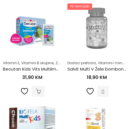
PO NARUDŽBI
,
,
,
,
,
Vitamin E
Vitamini B skupine
Za djecu
Dodaci prehrani
ZA DJECU
Zdrav život
Vitamini i minerali
Becutan Kids Vits Multiimmuno prah a14
Salvit Multi V Žele bombone a60
31,90
KM
18,90
KM