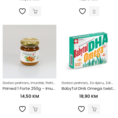
,
,
,
,
,
,
,
Dodaci prehrani
Imunitet
Prehlada i gripa
Dodaci prehrani
Razno
Samoliječenje
Za djecu
Zdrav život
Za d
Primed 1 Forte 250g – Imunitet
BabyTol DHA Omega twist Off caps a30
14,50
KM
18,90
KM