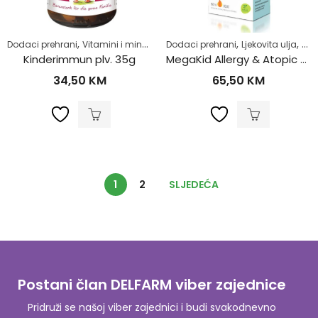
,
,
,
,
,
Dodaci prehrani
Vitamini i minerali
Za djecu
Dodaci prehrani
Zdrav život
Ljekovita ulja
Vit
Kinderimmun plv. 35g
MegaKid Allergy & Atopic ulje za oralnu upotrebu 150ml
34,50
KM
65,50
KM
1
2
SLJEDEĆA
Postani član DELFARM viber zajednice
Pridruži se našoj viber zajednici i budi svakodnevno