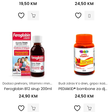
19,50
KM
24,50
KM
,
,
,
,
,
Dodaci prehrani
Vitamini i minerali
Za djecu
Budi zdrav k’o dren
Zdrav život
gripa i kašalj kod djece
Željezo
Feroglobin B12 sirup 200ml
PEDIAKID® bombone za djecu sa vitaminom C
24,90
KM
24,50
KM