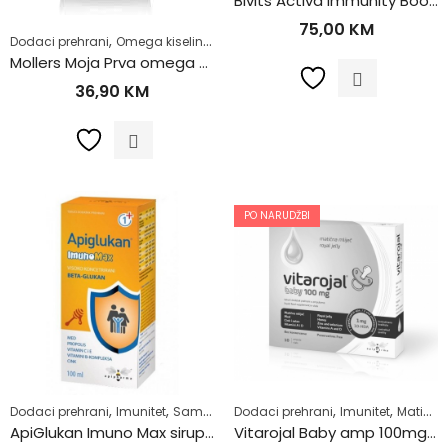
Bivits Activa Immunity Booster Junior tbl a60
75,00
KM
,
,
,
,
Dodaci prehrani
Omega kiseline
Vitamini i minerali
Za djecu
Zdrav ži
Mollers Moja Prva omega 250ml
36,90
KM
PO NARUDŽBI
,
,
,
,
,
,
,
Dodaci prehrani
Imunitet
Samoliječenje
Dodaci prehrani
Vitamini i minerali
Imunitet
Za djecu
Matična mliječ
ApiGlukan Imuno Max sirup 100ml
Vitarojal Baby amp 100mg a10