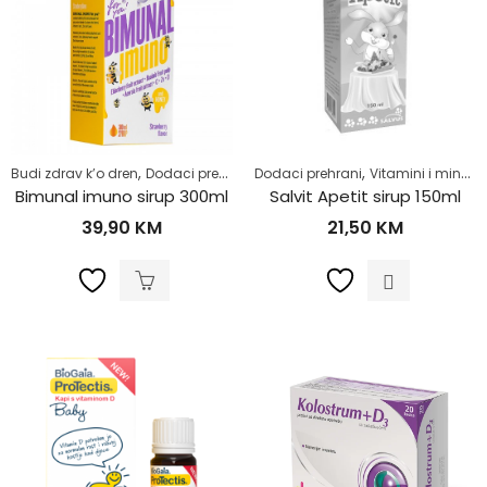
,
,
,
,
,
Budi zdrav k’o dren
Dodaci prehrani
Dodaci prehrani
Vitamini i minerali
Vitamini i minerali
Za djecu
Zdra
Bimunal imuno sirup 300ml
Salvit Apetit sirup 150ml
39,90
KM
21,50
KM