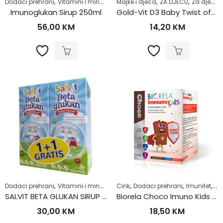
,
,
,
,
,
,
Dodaci prehrani
Vitamini i minerali
Za djecu
Majke i djeca
Zdrav život
ZA DJECU
Za djecu
Imunoglukan Sirup 250ml
Gold-Vit D3 Baby Twist off a30
56,00
KM
14,20
KM
,
,
,
,
,
,
Dodaci prehrani
Vitamini i minerali
Za djecu
Cink
Dodaci prehrani
Zdrav život
Imunitet
Mu
SALVIT BETA GLUKAN SIRUP 150ML 1+1 GRATIS
Biorela Choco Imuno Kids a20
30,00
KM
18,50
KM