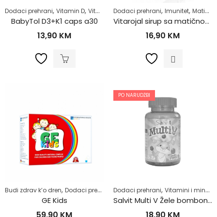
,
,
,
,
,
,
,
Dodaci prehrani
Vitamin D
Vitamini i minerali
Dodaci prehrani
ZA DJECU
Imunitet
Za djecu
Matična mliječ
Zdra
BabyTol D3+K1 caps a30
Vitarojal sirup sa matičnom mliječi 100ml
13,90
KM
16,90
KM
PO NARUDŽBI
,
,
,
,
,
Budi zdrav k’o dren
Dodaci prehrani
Dodaci prehrani
Imunitet
Samoliječenje
Vitamini i minerali
Vitamini i
GE Kids
Salvit Multi V Žele bombone a60 (Kopiraj)
59,90
KM
18,90
KM