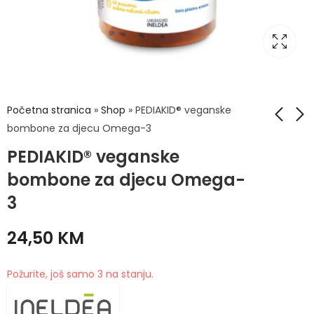
Početna stranica
»
Shop
»
PEDIAKID® veganske
bombone za djecu Omega-3
PEDIAKID® veganske
PEDIAKID® bombone
PEDIAKID® bombone
za djecu sa
za djecu sa
bombone za djecu Omega-
vitaminom C
probiotikom
24,50
24,50
KM
KM
3
24,50
KM
Požurite, još samo 3 na stanju.