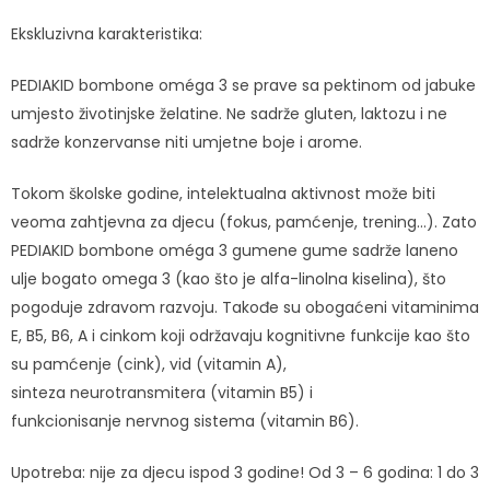
Ekskluzivna karakteristika:
PEDIAKID bombone oméga 3 se prave sa pektinom od jabuke
umjesto životinjske želatine. Ne sadrže gluten, laktozu i ne
sadrže konzervanse niti umjetne boje i arome.
Tokom školske godine, intelektualna aktivnost može biti
veoma zahtjevna za djecu (fokus, pamćenje, trening…). Zato
PEDIAKID bombone oméga 3 gumene gume sadrže laneno
ulje bogato omega 3 (kao što je alfa-linolna kiselina), što
pogoduje zdravom razvoju. Takođe su obogaćeni vitaminima
E, B5, B6, A i cinkom koji održavaju kognitivne funkcije kao što
su pamćenje (cink), vid (vitamin A),
sinteza neurotransmitera (vitamin B5) i
funkcionisanje nervnog sistema (vitamin B6).
Upotreba: nije za djecu ispod 3 godine! Od 3 – 6 godina: 1 do 3