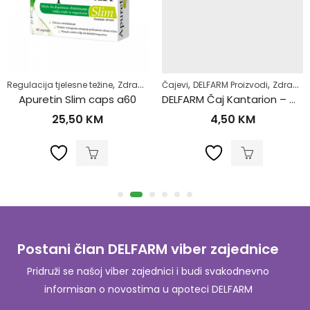
,
,
,
,
,
,
,
skularnog sistema
Regulacija tjelesne težine
Regulacija tjelesne težine
Zdrav život
Samoliječenje
Čajevi
DELFARM Proizvodi
Superhrana
Zdrav živo
Zdrav život
Apuretin Slim caps a60
DELFARM Čaj Kantarion – Gospina trava 50g
25,50
KM
4,50
KM
Postani član DELFARM viber zajednice
Pridruži se našoj viber zajednici i budi svakodnevno
informisan o novostima u apoteci DELFARM