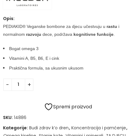
Opis:
PEDIAKID® Veganske bombone za djecu učestvuju u
rastu
i
normalnom
razvoju
dece, podržava
kognitivne funkcije
.
Bogat omega 3
Vitamini A, B5, B6, E i cink
Praktična formula, sa ukusnim ukusom
Spremi proizvod
SKU:
14886
Kategorije:
Budi zdrav k’o dren
,
Koncentracija i pamćenje
,
Omega kiseline
,
Stanje kože
,
Vitamini i minerali
,
ZA DJECU
,