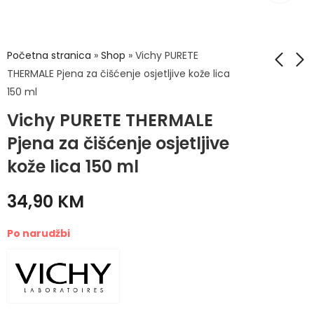
Početna stranica
»
Shop
»
Vichy PURETE
THERMALE Pjena za čišćenje osjetljive kože lica
150 ml
Vichy Aqualia
Vichy DERCOS
Vichy PURETE THERMALE
thermal Legere
Densi-Solutions
Lagana krema za
regenerator za
Pjena za čišćenje osjetljive
49,50
39,90
KM
KM
hidrataciju
tanku kosu 200 ML
kože lica 150 ml
normalne i
mješovite 50 ml
34,90
KM
Po narudžbi