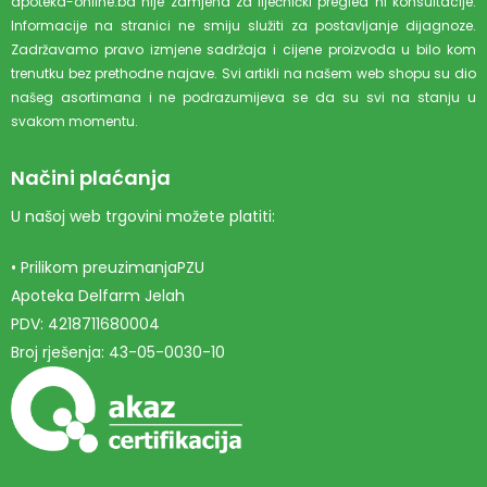
apoteka-online.ba nije zamjena za liječnički pregled ni konsultacije.
Informacije na stranici ne smiju služiti za postavljanje dijagnoze.
Zadržavamo pravo izmjene sadržaja i cijene proizvoda u bilo kom
trenutku bez prethodne najave. Svi artikli na našem web shopu su dio
našeg asortimana i ne podrazumijeva se da su svi na stanju u
svakom momentu.
Načini plaćanja
U našoj web trgovini možete platiti:
• Prilikom preuzimanjaPZU
Apoteka Delfarm Jelah
PDV: 4218711680004
Broj rješenja: 43-05-0030-10