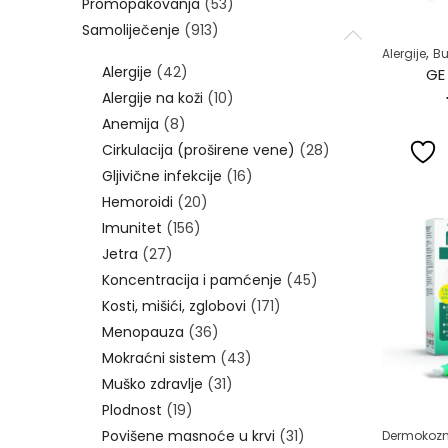
Promopakovanja
(53)
Samoliječenje
(913)
,
Alergije
Bu
Alergije
(42)
GE
Alergije na koži
(10)
Anemija
(8)
Cirkulacija (proširene vene)
(28)
Gljivične infekcije
(16)
Hemoroidi
(20)
Imunitet
(156)
Jetra
(27)
Koncentracija i pamćenje
(45)
Kosti, mišići, zglobovi
(171)
Menopauza
(36)
Mokraćni sistem
(43)
Muško zdravlje
(31)
Plodnost
(19)
Povišene masnoće u krvi
(31)
Dermokozm