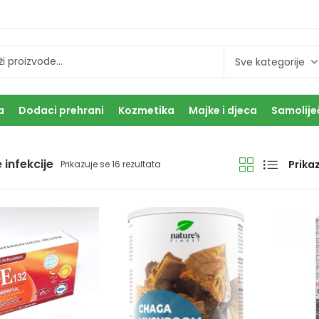
a
Dodaci prehrani
Kozmetika
Majke i djeca
Samolije
e infekcije
Prikaz
Prikazuje se 16 rezultata