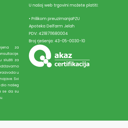
U našoj web trgovini možete platiti:
• Prilikom preuzimanjaPZU
Apoteka Delfarm Jelah
PDV: 4218711680004
Broj rješenja: 43-05-0030-10
amjena za
ultacije.
 služiti za
adržavamo
proizvoda u
najave. Svi
 dio našeg
a se da su
u.