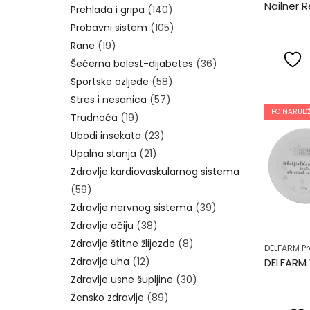
Prehlada i gripa
(140)
Probavni sistem
(105)
Rane
(19)
Šećerna bolest-dijabetes
(36)
Sportske ozljede
(58)
Stres i nesanica
(57)
PO NARUDŽ
Trudnoća
(19)
Ubodi insekata
(23)
Upalna stanja
(21)
Zdravlje kardiovaskularnog sistema
(59)
Zdravlje nervnog sistema
(39)
Zdravlje očiju
(38)
Zdravlje štitne žlijezde
(8)
DELFARM Pr
Zdravlje uha
(12)
Zdravlje usne šupljine
(30)
Žensko zdravlje
(89)