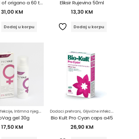
Solary oil of origano a 60 tbl
Eliksir Rujevina 50ml
31,00
KM
13,30
KM
Dodaj u korpu
Dodaj u korpu
,
,
,
,
,
,
,
,
,
,
stem
nfekcije
Samoliječenje
Intimna njega
Šećerna bolest-dijabetes
Menopauza
Dodaci prehrani
Njega tijela
Gljivične infekcije
Zdrav život
Samoliječenje
Mokraćni s
Upalna s
oVag gel 30g
Bio Kult Pro Cyan caps a45
17,50
KM
26,90
KM