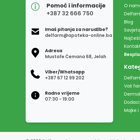
Pomoć i informacije
O nam
+387 32 666 750
Delfar
Blog
Imaš pitanja za narudžbe?
Savjeto
delfarm@apoteka-online.ba
Najčešć
Kontak
Adresa
Bespla
Mustafe Ćemana 68, Jelah
Kateg
Viber/Whatsapp
+387 67 12 99 202
Delfarm
Vaš fa
Radno vrijeme
Dermo
07:30 - 19:00
Dodaci
Majke i