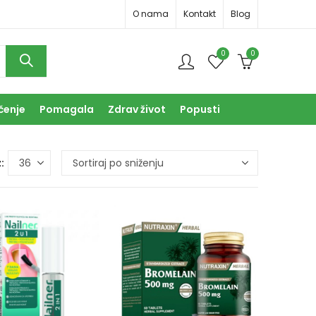
O nama
Kontakt
Blog
0
0
čenje
Pomagala
Zdrav život
Popusti
: