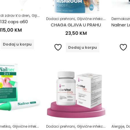
,
,
,
,
di zdrav k’o dren
Gljivične infekcije
Imunitet
Samoliječenje
Zdrav kao dr
,
,
,
Dodaci prehrani
Gljivične infekcije
Imunitet
Dermokoz
Ko
 132 caps a60
CHAGA GLJIVA U PRAHU
115,00
KM
23,50
KM
Dodaj u korpu
Dodaj u korpu
,
,
,
,
,
,
,
,
etika
Gljivične infekcije
Njega ruku, noktiju i stopala
Dodaci prehrani
Gljivične infekcije
Njega tijela
Imunitet
Alergije
Samoli
M
D