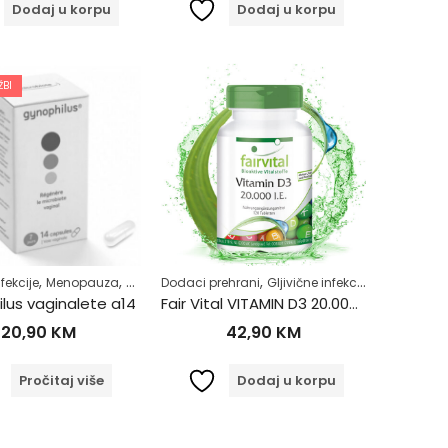
Dodaj u korpu
Dodaj u korpu
BI
,
,
,
,
,
,
,
,
,
,
lje
nfekcije
Samoliječenje
Menopauza
Zdrav život
Samoliječenje
Dodaci prehrani
Žensko zdravlje
Zdrav život
Gljivične infekcije
Žensko zdravlje
Imunitet
M
lus vaginalete a14
Fair Vital VITAMIN D3 20.000 IU a 120 tbl FairVital
20,90
KM
42,90
KM
Pročitaj više
Dodaj u korpu