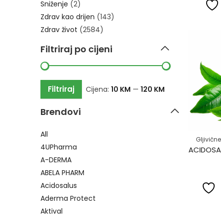
Sniženje
(2)
Zdrav kao drijen
(143)
Zdrav život
(2584)
Filtriraj po cijeni
Filtriraj
Cijena:
10 KM
—
120 KM
Brendovi
All
Gljivične
4UPharma
A-DERMA
ABELA PHARM
Acidosalus
Aderma Protect
Aktival