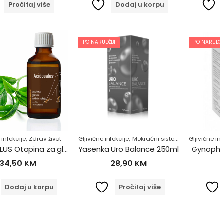
Pročitaj više
Dodaj u korpu
PO NARUDŽBI
PO NARUDŽ
,
,
,
 infekcije
Zdrav život
Gljivične infekcije
Mokraćni sistem
Muško zdrav
Gljivične i
ACIDOSALUS Otopina za gljivičnu infekciju 20ml
Yasenka Uro Balance 250ml
Gynophi
34,50
KM
28,90
KM
Dodaj u korpu
Pročitaj više