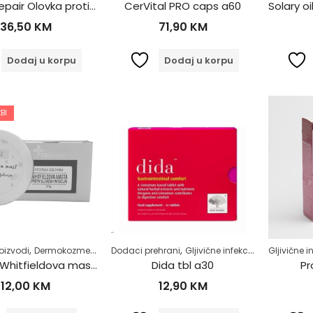
Nailner Repair Olovka protiv gljivica 4ml
CerVital PRO caps a60
36,50
KM
71,90
KM
Dodaj u korpu
Dodaj u korpu
BI
,
,
,
,
,
,
oizvodi
Dermokozmetika
Gljivične infekcije
Dodaci prehrani
Gljivične infekcije
Samoliječenje
Zdrav život
Probavni si
Gljivične i
DELFARM Whitfieldova mast 50g
Dida tbl a30
Pr
12,00
KM
12,90
KM