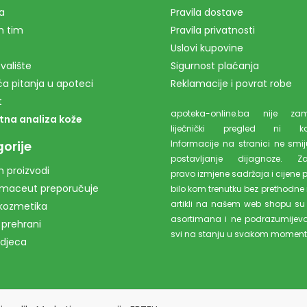
a
Pravila dostave
m tim
Pravila privatnosti
Uslovi kupovine
valište
Sigurnost plaćanja
a pitanja u apoteci
Reklamacije i povrat robe
t
apoteka-online.ba nije z
tna analiza kože
liječnički pregled ni kons
orije
Informacije na stranici ne smiju
postavljanje dijagnoze. Z
 proizvodi
pravo izmjene sadržaja i cijene 
rmaceut preporučuje
bilo kom trenutku bez prethodne 
artikli na našem web shopu su
kozmetika
asortimana i ne podrazumijev
 prehrani
svi na stanju u svakom moment
 djeca