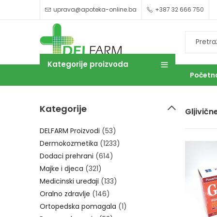
uprava@apoteka-online.ba
+387 32 666 750
Kategorije proizvoda
Početn
Kategorije
Gljivičn
OUTLET
DELFARM Proizvodi
(53)
Dermokozmetika
(1233)
Dodaci prehrani
(614)
Majke i djeca
(321)
Medicinski uređaji
(133)
Oralno zdravlje
(146)
Ortopedska pomagala
(1)