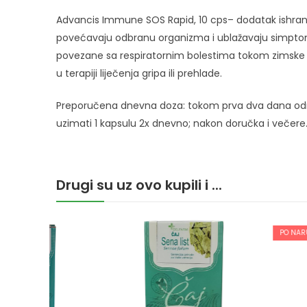
Advancis Immune SOS Rapid, 10 cps– dodatak ishrani na
povećavaju odbranu organizma i ublažavaju simptome (
povezane sa respiratornim bolestima tokom zimske s
u terapiji liječenja gripa ili prehlade.
Preporučena dnevna doza: tokom prva dva dana odras
uzimati 1 kapsulu 2x dnevno; nakon doručka i večere
Drugi su uz ovo kupili i ...
PO NARUDŽBI