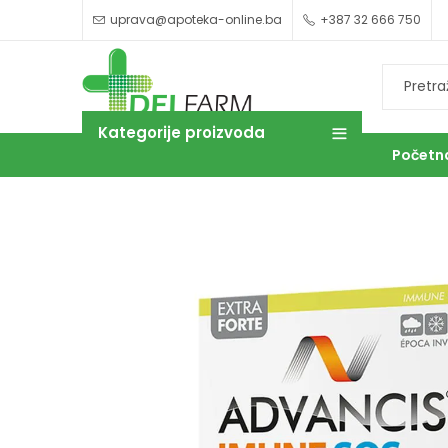
uprava@apoteka-online.ba
+387 32 666 750
Kategorije proizvoda
Početn
OUTLET