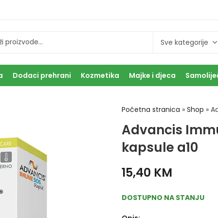
a
Dodaci prehrani
Kozmetika
Majke i djeca
Samolije
Početna stranica
»
Shop
»
A
Advancis Imm
kapsule a10
15,40
KM
DOSTUPNO NA STANJU
Opis: