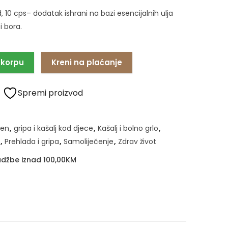
10 cps– dodatak ishrani na bazi esencijalnih ulja
i bora.
 korpu
Kreni na plaćanje
Spremi proizvod
ren
,
gripa i kašalj kod djece
,
Kašalj i bolno grlo
,
,
Prehlada i gripa
,
Samoliječenje
,
Zdrav život
džbe iznad 100,00KM