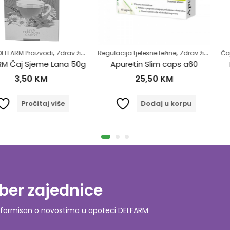
,
,
,
,
,
ce-zatvor
zvodi
Zdrav život
Samoliječenje
Regulacija tjelesne težine
Zdrav život
Zdrav život
Čajevi
DELFARM
eme Lana 50g
Apuretin Slim caps a60
DELFARM Č
KM
25,50
KM
4
taj više
Dodaj u korpu
D
ber zajednice
o informisan o novostima u apoteci DELFARM