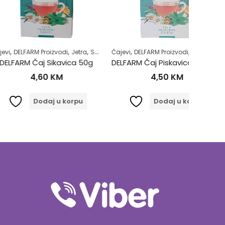
,
,
,
,
,
,
,
 Proizvodi
Jetra
Samoliječenje
Čajevi
DELFARM Proizvodi
Zdrav život
Samoliječenje
Čajevi
Šećerna
DE
aj Sikavica 50g
DELFARM Čaj Piskavica Sjeme 50g
,60
KM
4,50
KM
odaj u korpu
Dodaj u korpu