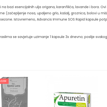
 bazi esencijalnih ulja origana, karanfilića, lavande i bora. Ovi 
začepljenje nosa, upaljeno grlo, kašalj, groznica, bolovi u miši
ezone. Istovremeno, Advancis Immune SOS Rapid kapsule potpomaž
lima se savjetuje uzimanje 1 kapsule 3x dnevno; poslije svako
.