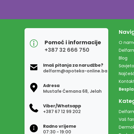
Navig
Pomoć i informacije
O nam
+387 32 666 750
Delfar
Blog
Imaš pitanja za narudžbe?
Savjeto
delfarm@apoteka-online.ba
Najčešć
Kontak
Adresa
Bespla
Mustafe Ćemana 68, Jelah
Kateg
Viber/Whatsapp
+387 67 12 99 202
Delfarm
Vaš fa
Radno vrijeme
Dermo
07:30 - 19:00