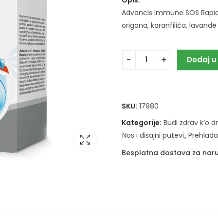
Advancis Immune SOS Rapid, 
origana, karanfilića, lavande 
Dodaj u
SKU:
17980
Kategorije:
Budi zdrav k’o d
Nos i disajni putevi
,
Prehlada
Besplatna dostava za naru