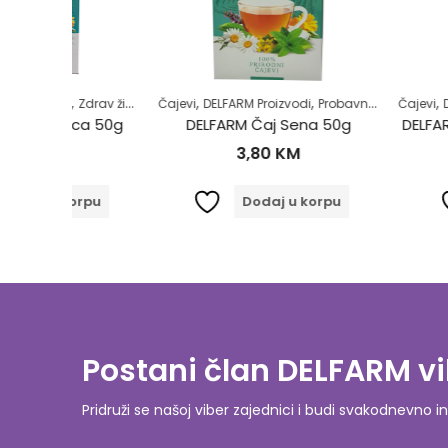
,
,
,
,
,
,
sne šupljine
Zdrav život
Zubobolja
Čajevi
DELFARM Proizvodi
Probavni sistem
Čajevi
Regulacija stoli
DELFARM Proi
ca 50g
DELFARM Čaj Sena 50g
DELFARM Čaj Sj
3,80
KM
3,50
orpu
Dodaj u korpu
Proči
Postani član DELFARM vi
Pridruži se našoj viber zajednici i budi svakodnevn