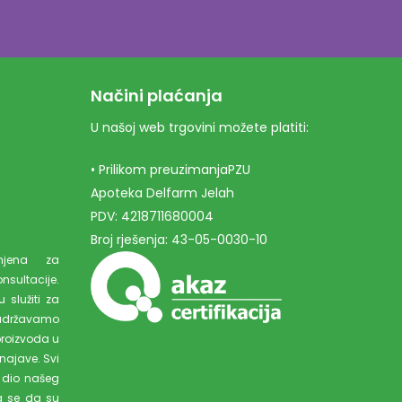
Načini plaćanja
U našoj web trgovini možete platiti:
• Prilikom preuzimanjaPZU
Apoteka Delfarm Jelah
PDV: 4218711680004
Broj rješenja: 43-05-0030-10
amjena za
ultacije.
 služiti za
adržavamo
proizvoda u
najave. Svi
 dio našeg
a se da su