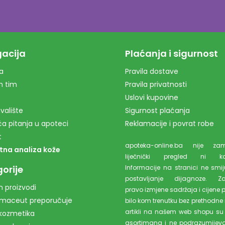
acija
Plaćanja i sigurnost
a
Pravila dostave
m tim
Pravila privatnosti
Uslovi kupovine
valište
Sigurnost plaćanja
a pitanja u apoteci
Reklamacije i povrat robe
t
apoteka-online.ba nije z
tna analiza kože
liječnički pregled ni kons
orije
Informacije na stranici ne smiju
postavljanje dijagnoze. Z
 proizvodi
pravo izmjene sadržaja i cijene 
rmaceut preporučuje
bilo kom trenutku bez prethodne 
artikli na našem web shopu su
kozmetika
asortimana i ne podrazumijev