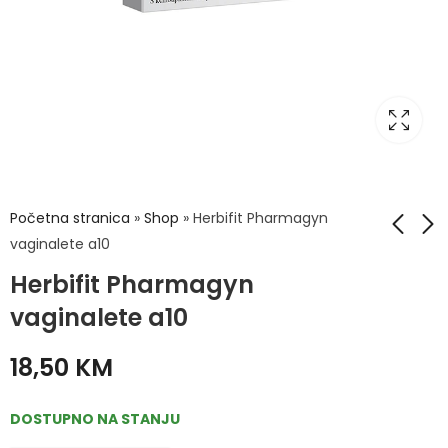
Početna stranica
»
Shop
»
Herbifit Pharmagyn
vaginalete a10
Herbifit Pharmagyn
Herbifit kapi za Srce i
Herbifit Pharmagyn
cirkulaciju 30ml
vaginalete a5
vaginalete a10
8,90
13,90
KM
KM
18,50
KM
DOSTUPNO NA STANJU