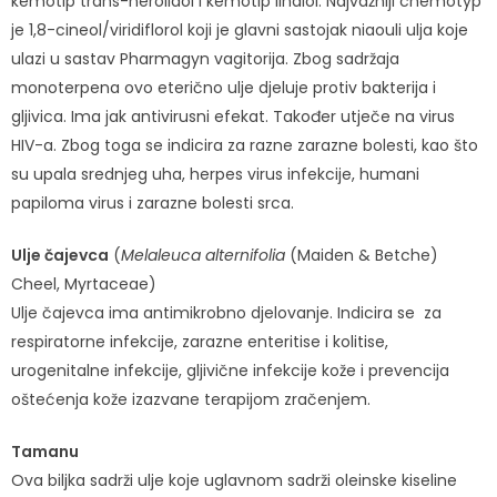
kemotip trans-nerolidol i kemotip linalol. Najvažniji chemotyp
je 1,8-cineol/viridiflorol koji je glavni sastojak niaouli ulja koje
ulazi u sastav Pharmagyn vagitorija. Zbog sadržaja
monoterpena ovo eterično ulje djeluje protiv bakterija i
gljivica. Ima jak antivirusni efekat. Također utječe na virus
HIV-a. Zbog toga se indicira za razne zarazne bolesti, kao što
su upala srednjeg uha, herpes virus infekcije, humani
papiloma virus i zarazne bolesti srca.
Ulje čajevca
(
Melaleuca alternifolia
(Maiden & Betche)
Cheel, Myrtaceae)
Ulje čajevca ima antimikrobno djelovanje. Indicira se za
respiratorne infekcije, zarazne enteritise i kolitise,
urogenitalne infekcije, gljivične infekcije kože i prevencija
oštećenja kože izazvane terapijom zračenjem.
Tamanu
Ova biljka sadrži ulje koje uglavnom sadrži oleinske kiseline