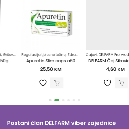
,
,
,
,
,
,
,
,
amoliječenje
Regulacija tjelesne težine
Majke i djeca
Superhrana
Zdrav život
Zdrav život
Zdrav život
Čajevi
DELFARM Proizvodi
Jetra
Sa
Apuretin Slim caps a60
DELFARM Čaj Sikavica 50g
25,50
KM
4,60
KM
Postani član DELFARM viber zajednice