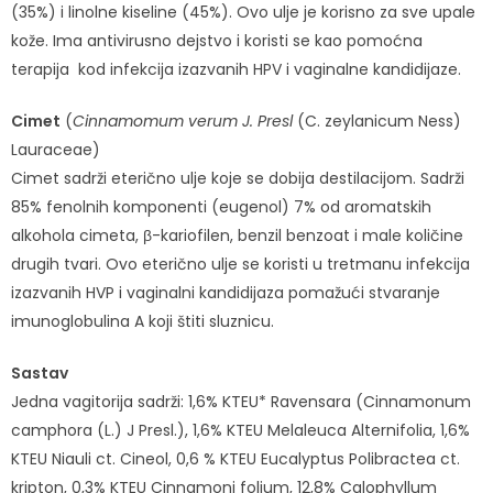
(35%) i linolne kiseline (45%). Ovo ulje je korisno za sve upale
kože. Ima antivirusno dejstvo i koristi se kao pomoćna
terapija kod infekcija izazvanih HPV i vaginalne kandidijaze.
Cimet
(
Cinnamomum verum J. Presl
(C. zeylanicum Ness)
Lauraceae)
Cimet sadrži eterično ulje koje se dobija destilacijom. Sadrži
85% fenolnih komponenti (eugenol) 7% od aromatskih
alkohola cimeta, β-kariofilen, benzil benzoat i male količine
drugih tvari. Ovo eterično ulje se koristi u tretmanu infekcija
izazvanih HVP i vaginalni kandidijaza pomažući stvaranje
imunoglobulina A koji štiti sluznicu.
Sastav
Jedna vagitorija sadrži: 1,6% KTEU* Ravensara (Cinnamonum
camphora (L.) J Presl.), 1,6% KTEU Melaleuca Alternifolia, 1,6%
KTEU Niauli ct. Cineol, 0,6 % KTEU Eucalyptus Polibractea ct.
kripton, 0,3% KTEU Cinnamoni folium, 12,8% Calophyllum