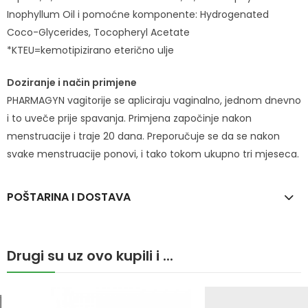
Inophyllum Oil i pomoćne komponente: Hydrogenated
Coco-Glycerides, Tocopheryl Acetate
*KTEU=kemotipizirano eterično ulje
Doziranje i način primjene
PHARMAGYN vagitorije se apliciraju vaginalno, jednom dnevno
i to uveče prije spavanja. Primjena započinje nakon
menstruacije i traje 20 dana. Preporučuje se da se nakon
svake menstruacije ponovi, i tako tokom ukupno tri mjeseca.
POŠTARINA I DOSTAVA
Drugi su uz ovo kupili i ...