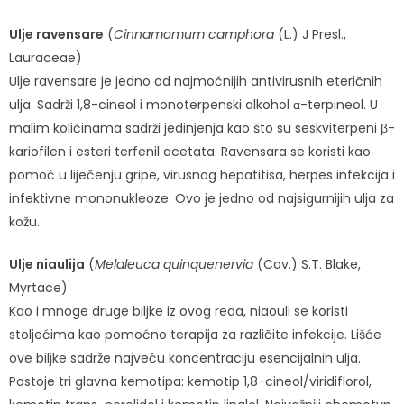
Ulje ravensare
(
Cinnamomum camphora
(L.) J Presl.,
Lauraceae)
Ulje ravensare je jedno od najmoćnijih antivirusnih eteričnih
ulja. Sadrži 1,8-cineol i monoterpenski alkohol α-terpineol. U
malim količinama sadrži jedinjenja kao što su seskviterpeni β-
kariofilen i esteri terfenil acetata. Ravensara se koristi kao
pomoć u liječenju gripe, virusnog hepatitisa, herpes infekcija i
infektivne mononukleoze. Ovo je jedno od najsigurnijih ulja za
kožu.
Ulje niaulija
(
Melaleuca quinquenervia
(Cav.) S.T. Blake,
Myrtace)
Kao i mnoge druge biljke iz ovog reda, niaouli se koristi
stoljećima kao pomoćno terapija za različite infekcije. Lišće
ove biljke sadrže najveću koncentraciju esencijalnih ulja.
Postoje tri glavna kemotipa: kemotip 1,8-cineol/viridiflorol,