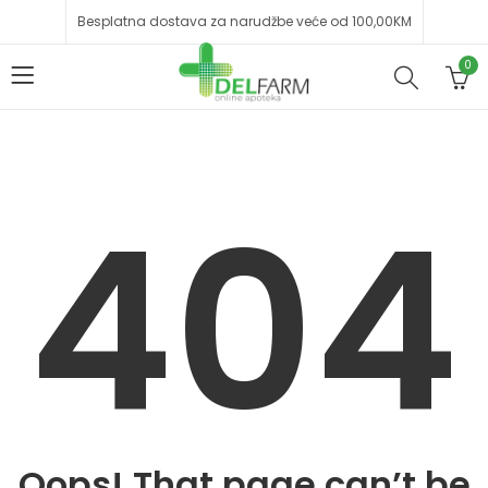
Besplatna dostava za narudžbe veće od 100,00KM
0
404
Oops! That page can’t be