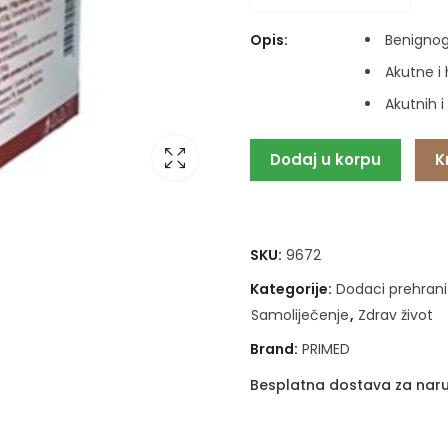
Opis:
Benignog
Akutne i
Akutnih 
Dodaj u korpu
K
SKU:
9672
Kategorije:
Dodaci prehrani
Samoliječenje
,
Zdrav život
Brand:
PRIMED
Besplatna dostava za naru