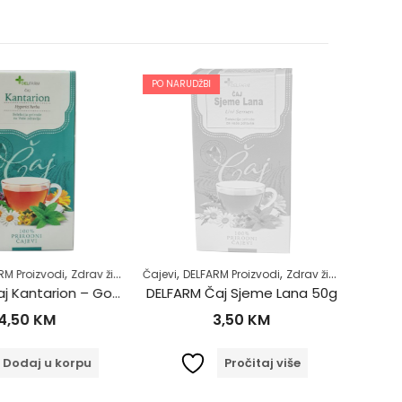
PO NARUDŽBI
,
,
,
,
 Proizvodi
Zdrav život
Čajevi
DELFARM Proizvodi
Zdrav život
Čajevi
DE
DELFARM Čaj Kantarion – Gospina trava 50g
DELFARM Čaj Sjeme Lana 50g
DELFA
,50
KM
3,50
KM
odaj u korpu
Pročitaj više