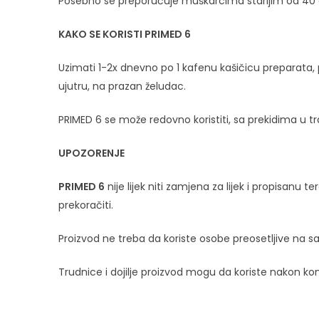
Posebno se preporučuje muškarcima starijim od 40 
KAKO SE KORISTI PRIMED 6
Uzimati 1-2x dnevno po 1 kafenu kašičicu preparata, po
ujutru, na prazan želudac.
PRIMED 6 se može redovno koristiti, sa prekidima u tr
UPOZORENJE
PRIMED 6
nije lijek niti zamjena za lijek i propisan
prekoračiti.
Proizvod ne treba da koriste osobe preosetljive na s
Trudnice i dojilje proizvod mogu da koriste nakon kon