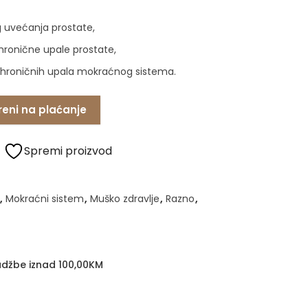
 uvećanja prostate,
 hronične upale prostate,
i hroničnih upala mokraćnog sistema.
reni na plaćanje
Spremi proizvod
,
Mokraćni sistem
,
Muško zdravlje
,
Razno
,
džbe iznad 100,00KM