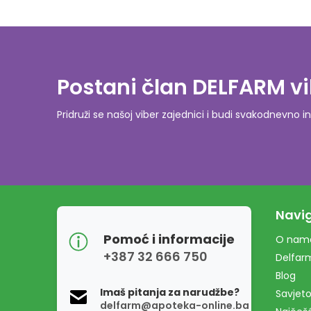
Postani član DELFARM vi
Pridruži se našoj viber zajednici i budi svakodnevn
Navig
Pomoć i informacije
O nam
+387 32 666 750
Delfar
Blog
Imaš pitanja za narudžbe?
Savjeto
delfarm@apoteka-online.ba