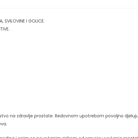
 SVILOVINE I GOLICE.
TIVE.
dejstvo na zdravlje prostate. Redovnom upotrebom povoljno djeluj
eva.