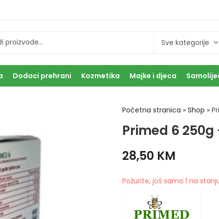
a
Dodaci prehrani
Kozmetika
Majke i djeca
Samolije
Početna stranica
»
Shop
»
Pr
Primed 6 250g 
28,50
KM
Požurite, još samo 1 na stanj