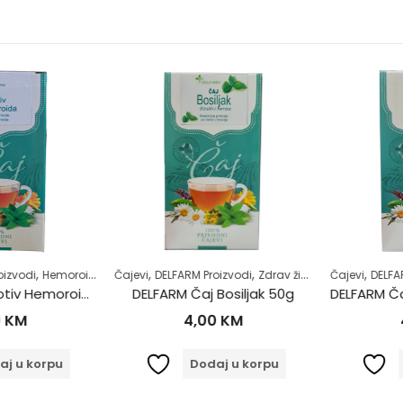
,
,
,
,
,
,
zvodi
 život
Hemoroidi
Samoliječenje
Čajevi
DELFARM Proizvodi
Zdrav život
Zdrav život
Čajevi
DELFARM
DELFARM Čaj Protiv Hemoroida 50g
DELFARM Čaj Bosiljak 50g
KM
4,00
KM
4
 u korpu
Dodaj u korpu
D