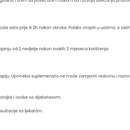
godina i onim sa povećanim rizikom od razvoja uvećanja prosta
la sata prije ili 2h nakon obroka. Polako otopiti u ustima, a zati
ajanju od 2 nedjelje nakon svakih 3 mjeseca korištenja.
u terapiju. Upotreba suplemenata ne može zamjeniti redovnu i raz
astojke i osobe sa dijabetesom.
sultacije sa ljekarom.