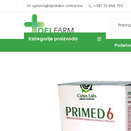
uprava@apoteka-online.ba
+387 32 666 750
Kategorije proizvoda
Početn
OUTLET