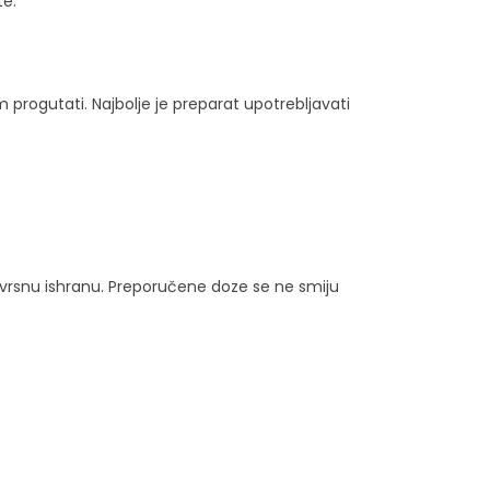
te.
m progutati. Najbolje je preparat upotrebljavati
novrsnu ishranu. Preporučene doze se ne smiju