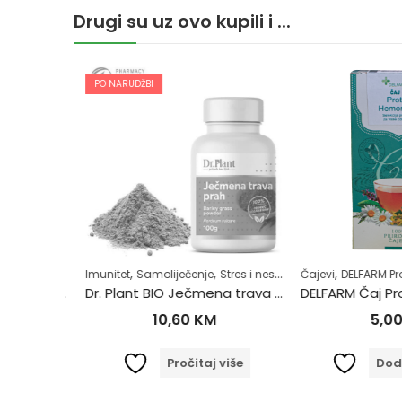
Drugi su uz ovo kupili i ...
PO NARUDŽBI
,
,
,
,
,
,
,
,
,
oliječenje
Samoliječenje
Šećerna bolest-dijabetes
Imunitet
Zdrav život
Samoliječenje
Superhrana
Stres i nesanica
Zdrav život
Čajevi
Superhrana
DELFARM Proi
Zdrav
DELFARM Betadine 10% Otopina 100ml
Dr. Plant BIO Ječmena trava u prahu (Hordeum vulgare) 100g
10,60
KM
5,00
orpu
Pročitaj više
Dodaj