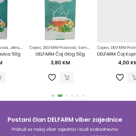
,
,
,
,
,
,
,
moliječenje
Čajevi
DELFARM Proizvodi
Zdrav život
Samoliječenje
Čajevi
Zdrav život
DELFARM Proizvodi
Zdravlje kardiov
Zdrav život
DELFARM Čaj Glog 50g
DELFARM Čaj Kopriva list 40g
3,80
KM
4,00
KM
Postani član DELFARM viber zajednice
Pridruži se našoj viber zajednici i budi svakodnevno