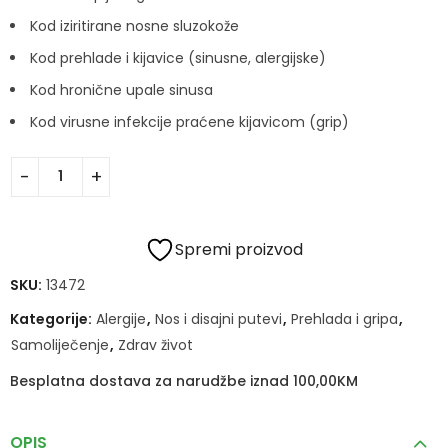
Kod iziritirane nosne sluzokože
Kod prehlade i kijavice (sinusne, alergijske)
Kod hronične upale sinusa
Kod virusne infekcije praćene kijavicom (grip)
Spremi proizvod
SKU:
13472
Kategorije:
Alergije
,
Nos i disajni putevi
,
Prehlada i gripa
,
Samoliječenje
,
Zdrav život
Besplatna dostava za narudžbe iznad 100,00KM
OPIS