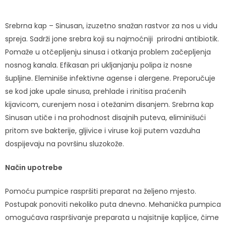
Srebrna kap – Sinusan, izuzetno snažan rastvor za nos u vidu
spreja. Sadrži jone srebra koji su najmoćniji prirodni antibiotik.
Pomaže u otčepljenju sinusa i otkanja problem začepljenja
nosnog kanala. Efikasan pri ukljanjanju polipa iz nosne
šupljine. Eleminiše infektivne agense i alergene. Preporučuje
se kod jake upale sinusa, prehlade i rinitisa praćenih
kijavicom, curenjem nosa i otežanim disanjem. Srebrna kap
Sinusan utiče i na prohodnost disajnih puteva, eliminišući
pritom sve bakterije, gljivice i viruse koji putem vazduha
dospijevaju na površinu sluzokože.
Način upotrebe
Pomoću pumpice raspršiti preparat na željeno mjesto.
Postupak ponoviti nekoliko puta dnevno. Mehanička pumpica
omogućava raspršivanje preparata u najsitnije kapljice, čime