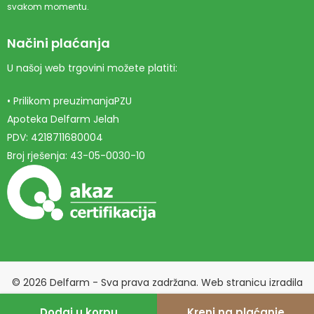
svakom momentu.
Načini plaćanja
U našoj web trgovini možete platiti:
• Prilikom preuzimanjaPZU
Apoteka Delfarm Jelah
PDV: 4218711680004
Broj rješenja: 43-05-0030-10
© 2026 Delfarm - Sva prava zadržana. Web stranicu izradila
Marketing agencija EBTEH
.
Dodaj u korpu
Kreni na plaćanje