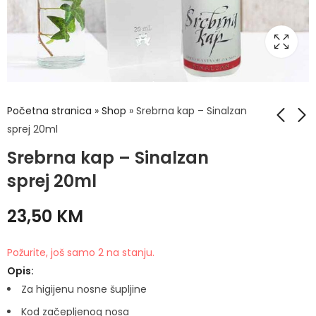
Početna stranica
»
Shop
»
Srebrna kap – Sinalzan
sprej 20ml
Srebrna kap – Sinalzan
Sprej hladni M-AID
Srebrna kap Menta -
200ml
žalfija Sprej 50ml
sprej 20ml
12,90
14,90
KM
KM
23,50
KM
Požurite, još samo 2 na stanju.
Opis:
Za higijenu nosne šupljine
Kod začepljenog nosa