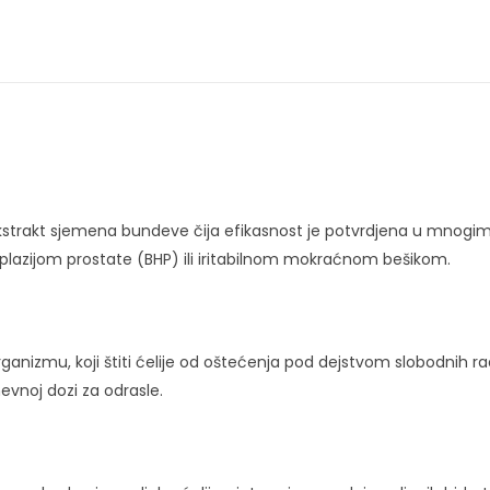
ži ekstrakt sjemena bundeve čija efikasnost je potvrdjena u mnog
plazijom prostate (BHP) ili iritabilnom mokraćnom bešikom.
rganizmu, koji štiti ćelije od oštećenja pod dejstvom slobodnih r
vnoj dozi za odrasle.