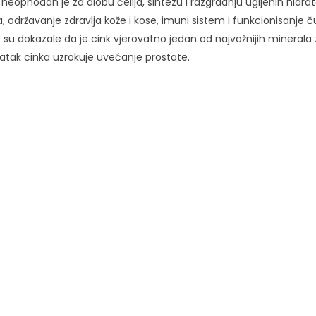
neophodan je za diobu ćelija, sintezu i razgradnju ugljenih hidrata
na, održavanje zdravlja kože i kose, imuni sistem i funkcionisanje
e su dokazale da je cink vjerovatno jedan od najvažnijih minera
statak cinka uzrokuje uvećanje prostate.