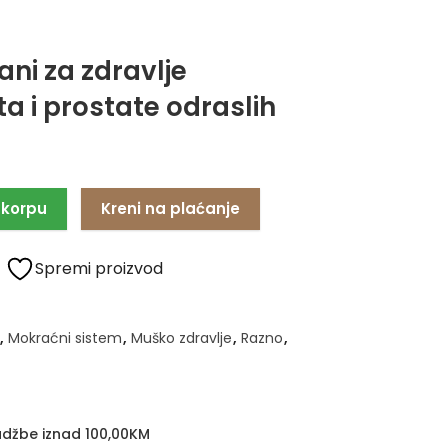
ni za zdravlje
a i prostate odraslih
 korpu
Kreni na plaćanje
Spremi proizvod
,
Mokraćni sistem
,
Muško zdravlje
,
Razno
,
džbe iznad 100,00KM