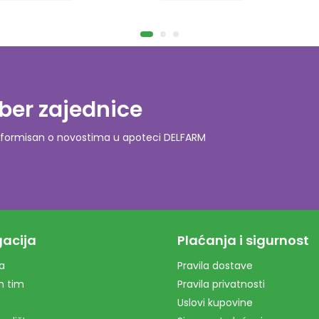
ber zajednice
o informisan o novostima u apoteci DELFARM
acija
Plaćanja i sigurnost
a
Pravila dostave
m tim
Pravila privatnosti
Uslovi kupovine