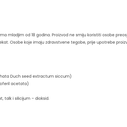
a mladjim od 18 godina. Proizvod ne smiju koristiti osobe preosjet
kat. Osobe koje imaju zdravstvene tegobe, prije upotrebe proizv
chata Duch seed extractum siccum)
oferil acetata)
 talk i silicijum – dioksid.