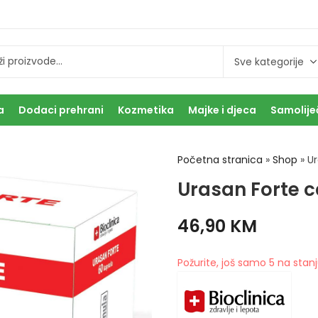
a
Dodaci prehrani
Kozmetika
Majke i djeca
Samolije
Početna stranica
»
Shop
»
Ur
Urasan Forte 
46,90
KM
Požurite, još samo 5 na stanj