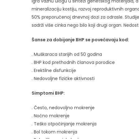
Igra važnu ulogu u sintezi genetskog materijala, a 
mineralizaciju kostiju, razvoj reproduktivnih orga
50% preporučenoj dnevnoj dozi za odrasle. Studij
sadrži više cinka nego bilo koji drugi organ. Nedo
Šanse za dobijanje BHP se povećavaju kod:
. Muškaraca starijih od 50 godina
. BHP kod prethodnih članova porodice
. Erektilne disfunkcije
. Nedovoljne fizičke aktivnosti
Simptomi BHP:
. Često, nedovoljno mokrenje
. Noćno mokrenje
. Teško otpočinjanje mokrenja
. Bol tokom mokrenja