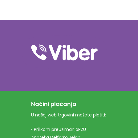
Načini plaćanja
U našoj web trgovini možete platiti:
• Prilikom preuzimanjaPZU
Apoteka Delfarm Jelah