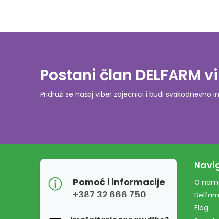
Postani član DELFARM vi
Pridruži se našoj viber zajednici i budi svakodnevn
Navig
Pomoć i informacije
O nam
+387 32 666 750
Delfar
Blog