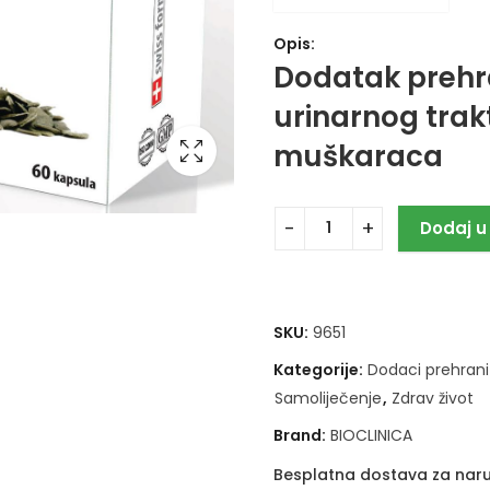
Opis:
Dodatak prehra
urinarnog trakt
muškaraca
Dodaj u
SKU:
9651
Kategorije:
Dodaci prehrani
Samoliječenje
,
Zdrav život
Brand:
BIOCLINICA
Besplatna dostava za naru