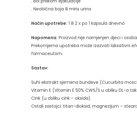
. Bol prilikom ejakulacije
. Neobična boja ili miris urina
Način upotrebe:
1 ili 2 x po 1 kapsula dnevno
Napomena:
Proizvod nije namjenjen djeci i osobam
Prekomjerna upotreba može izazvati laksativni efe
farmaceutom.
Sastav:
Suhi ekstrakt sjemena bundeve (Cucurbita mos
Vitamin E (Vitamin E 50% CWS/S u obliku DL-a tak
Cink (u obliku cink – oksida)
Ostali sastojci: titan-dioksid, magnezijum – stearat,