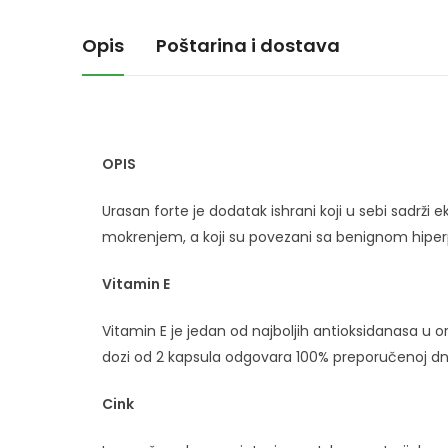
Opis
Poštarina i dostava
OPIS
Urasan forte je dodatak ishrani koji u sebi sadr
mokrenjem, a koji su povezani sa benignom hiper
Vitamin E
Vitamin E je jedan od najboljih antioksidanasa u o
dozi od 2 kapsula odgovara 100% preporučenoj dne
Cink