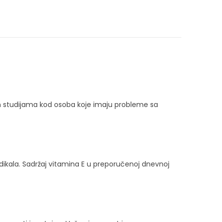
im studijama kod osoba koje imaju probleme sa
adikala. Sadržaj vitamina E u preporučenoj dnevnoj