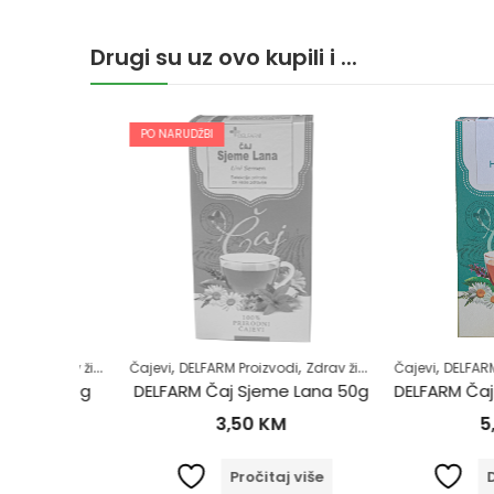
Drugi su uz ovo kupili i ...
PO NARUDŽBI
,
,
,
,
,
sne šupljine
Zdrav život
Zubobolja
Čajevi
DELFARM Proizvodi
Zdrav život
Čajevi
DELFARM Proi
ca 50g
DELFARM Čaj Sjeme Lana 50g
3,50
KM
5,00
orpu
Pročitaj više
Dodaj