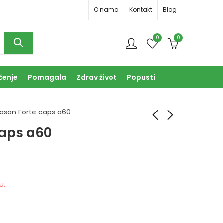
O nama
Kontakt
Blog
0
0
čenje
Pomagala
Zdrav život
Popusti
asan Forte caps a60
caps a60
Urasan Forte caps
Uriroyal vrećice a7
a30
24,90
KM
25,90
KM
u.