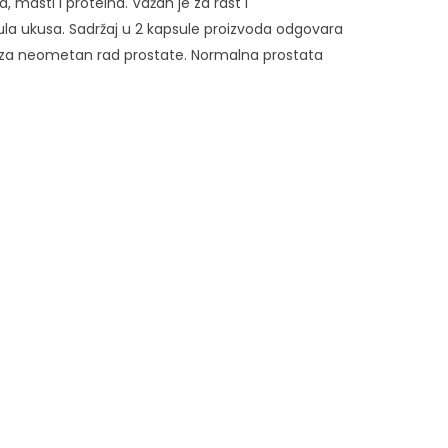
, masti i proteina. Važan je za rast i
 čula ukusa. Sadržaj u 2 kapsule proizvoda odgovara
la za neometan rad prostate. Normalna prostata