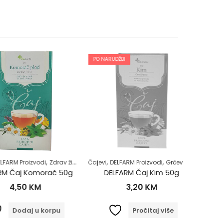
PO NARUDŽBI
IZDVAJAM
PO NARUD
,
,
,
,
,
,
st-dijabetes
 Proizvodi
Zdrav život
Zdrav život
Čajevi
DELFARM Proizvodi
Grčevi kod beba
Čajevi
Majke
DE
aj Komorač 50g
DELFARM Čaj Kim 50g
DELFARM
,50
KM
3,20
KM
odaj u korpu
Pročitaj više