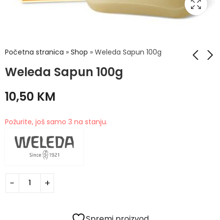
Početna stranica
»
Shop
»
Weleda Sapun 100g
Weleda Sapun 100g
Weleda šampon i
Weleda Ulje za
10,50
KM
losion za djecu
medjicu 50ml
Narandža 150ml
19,90
KM
12,00
KM
Požurite, još samo 3 na stanju.
Spremi proizvod