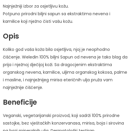
Najnježniji izbor za osjetljivu kožu.
Potpuno prirodni biljni sapun sa ekstraktima nevena i
kamilice koji nježno čisti vašu kožu.
Opis
Koliko god vaša koža bila osjetljiva, njoj je neophodno
čišćenje. Weledin 100% biljni Sapun od nevena je tako blag da
prija i nježnoj dječijoj koži. Sa dragocjenim ekstraktima
organskog nevena, kamilice, uljima organskog kokosa, palme
i masline, i najnježnijeg mirisa eteričnih ulja pruža vam
najnježnije čišćenje.
Beneficije
Veganski, vegetarijanski proizvod, koji sadrži 100% prirodne
sastojke, bez vještačkih konzervanasa, mirisa, boja i sirovina
na bazi mineralnih ulja. Dermatološki testiran.