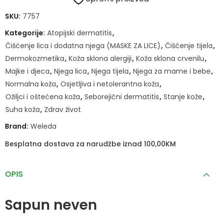
SKU:
7757
Kategorije:
Atopijski dermatitis
,
Čišćenje lica i dodatna njega (MASKE ZA LICE)
,
Čišćenje tijela
,
Dermokozmetika
,
Koža sklona alergiji
,
Koža sklona crvenilu
,
Majke i djeca
,
Njega lica
,
Njega tijela
,
Njega za mame i bebe
,
Normalna koža
,
Osjetljiva i netolerantna koža
,
Ožiljci i oštećena koža
,
Seborejični dermatitis
,
Stanje kože
,
Suha koža
,
Zdrav život
Brand:
Weleda
Besplatna dostava za narudžbe iznad 100,00KM
OPIS
Sapun neven