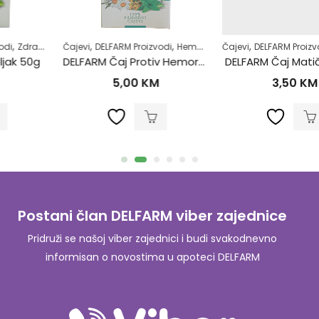
,
,
,
,
,
,
,
,
amoliječenje
Čajevi
DELFARM Proizvodi
Superhrana
Zdrav život
Hemoroidi
Čajevi
Samoliječenje
DELFARM Proizvodi
Zdrav život
Zdrav život
DELFARM Čaj Protiv Hemoroida 50g
DELFARM Čaj Matičnjak 25g
5,00
KM
3,50
KM
Postani član DELFARM viber zajednice
Pridruži se našoj viber zajednici i budi svakodnevno
informisan o novostima u apoteci DELFARM