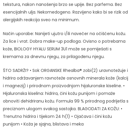
tekstura, nakon nanošenja brzo se upije. Bez parfema. Bez
esencijalnih ulja. Nekomedogeno. Razvijeno kako bi se rizik od
alergijskih reakcija sveo na minimum.
Način uporabe: Nanijeti ujutro i/ili navečer na očišćenu kožu.
Za lice i vrat. Dobra make-up podloga. Ovisno o potrebama
kože, BIOLOGY HYALU SERUM 3U1 može se pomiješati s
kremama za dnevnu njegu, za prilagođenu njegu.
ŠTO SADRŽI? • Sok ORGANSKE Rhealba® zobi(2) uravnotežuje i
hidrira održavanjem ravnoteže osnovnih minerala kože (kalcij
i magnezij) i prirodnom proizvodnjom hijaluronske kiseline. •
Hijaluronska kiselina: hidrira, čini kožu punijom i pomaže
obnoviti dehidriranu kožu. Formula 99 % prirodnog podrijetla s
preciznom ulogom svakog sastojka. BLAGODATI ZA KOŽU: •
Trenutno hidrira i tijekom 24 h(1) • Ojačava i čini kožu
punijom • Koža je sjajna, blistava i meka