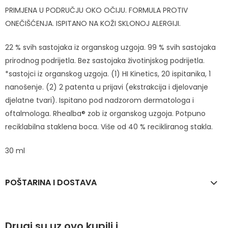
PRIMJENA U PODRUČJU OKO OČIJU. FORMULA PROTIV
ONEČIŠĆENJA. ISPITANO NA KOŽI SKLONOJ ALERGIJI.
22 % svih sastojaka iz organskog uzgoja. 99 % svih sastojaka
prirodnog podrijetla. Bez sastojaka životinjskog podrijetla.
*sastojci iz organskog uzgoja. (1) HI Kinetics, 20 ispitanika, 1
nanošenje. (2) 2 patenta u prijavi (ekstrakcija i djelovanje
djelatne tvari). Ispitano pod nadzorom dermatologa i
oftalmologa. Rhealba® zob iz organskog uzgoja. Potpuno
reciklabilna staklena boca. Više od 40 % recikliranog stakla.
30 ml
POŠTARINA I DOSTAVA
Drugi su uz ovo kupili i ...