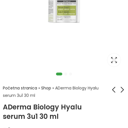
Početna stranica
»
Shop
»
ADerma Biology Hyalu
serum 3u1 30 ml
ADerma Biology Hyalu
Oral B električna
ADerma
četkica Pro 1 750
Dermalibour+
serum 3u1 30 ml
Black Edition +
pjenušavi cica gel
69,00
32,90
KM
KM
Travel Case
200ml