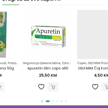
,
,
,
,
,
,
Regulacija tjelesne težine
Regulacija stolice-zatvor
Zdrav život
Samoliječenje
Čajevi
DELFARM Proizvodi
Zdrav život
Zdrav život
Apuretin Slim caps a60
DELFARM Čaj Komorač 50g
25,50
KM
4,50
KM