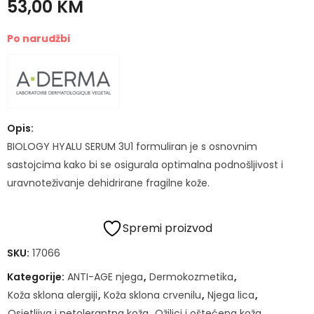
53,00
KM
Po narudžbi
Opis:
BIOLOGY HYALU SERUM 3U1 formuliran je s osnovnim
sastojcima kako bi se osigurala optimalna podnošljivost i
uravnoteživanje dehidrirane fragilne kože.
Spremi proizvod
SKU:
17066
Kategorije:
ANTI-AGE njega
,
Dermokozmetika
,
Koža sklona alergiji
,
Koža sklona crvenilu
,
Njega lica
,
Osjetljiva i netolerantna koža
,
Ožiljci i oštećena koža
,