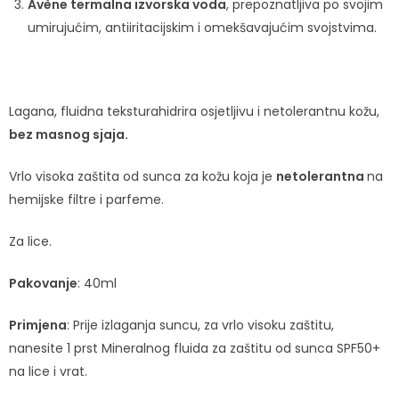
Avène termalna izvorska voda
, prepoznatljiva po svojim
umirujućim, antiiritacijskim i omekšavajućim svojstvima.
Lagana, fluidna teksturahidrira osjetljivu i netolerantnu kožu,
bez masnog sjaja.
Vrlo visoka zaštita od sunca za kožu koja je
netolerantna
na
hemijske filtre i parfeme.
Za lice.
Pakovanje
: 40ml
Primjena
: Prije izlaganja suncu, za vrlo visoku zaštitu,
nanesite 1 prst Mineralnog fluida za zaštitu od sunca SPF50+
na lice i vrat.