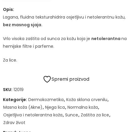
Opis:
Lagana, fluidna teksturahidrira osjetljivu i netolerantnu kožu,
bez masnog sjaja.
Vrlo visoka zaštita od sunca za kožu koja je
netolerantna
na
hemijske filtre i parfeme.
Za lice.
Spremi proizvod
SKU:
12019
Kategorije:
Dermokozmetika
,
Koža sklona crvenilu
,
Masna koža (Akne)
,
Njega lica
,
Normalna koža
,
Osjetljiva i netolerantna koža
,
Sunce
,
Zaštita za lice
,
Zdrav život