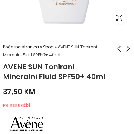
Početna stranica
»
Shop
»
AVENE SUN Tonirani
Mineralni Fluid SPF50+ 40ml
AVENE SUN Tonirani
Sinomarin Cold & Flu
A313 Krema sa Retinil
Sprej 30ml
Palmitatom 50g
Mineralni Fluid SPF50+ 40ml
14,90
51,50
KM
KM
37,50
KM
Po narudžbi