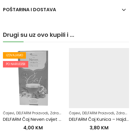
POŠTARINA I DOSTAVA
Drugi su uz ovo kupili i ...
IZDVAJAMO
PO NARUDŽBI
,
,
,
,
,
,
,
,
,
,
pljine
hrana
Čajevi
Zubobolja
Zdrav život
Regulacija tjelesne težine
DELFARM Proizvodi
Zdrav život
Samoliječenje
Čajevi
DELFARM Proizvodi
Superhrana
Zdrav živo
Zdrav život
DELFARM Čaj Neven cvijet 50g
DELFARM Čaj Kunica – Hajdučka trava 50g
4,00
KM
3,80
KM