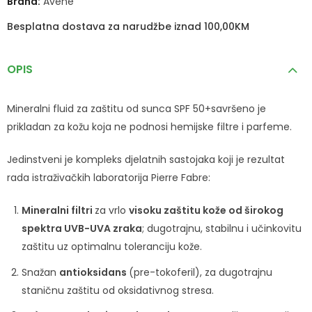
Brand:
Avene
Besplatna dostava za narudžbe iznad 100,00KM
OPIS
Mineralni fluid za zaštitu od sunca SPF 50+savršeno je
prikladan za kožu koja ne podnosi hemijske filtre i parfeme.
J
edinstveni je kompleks djelatnih sastojaka koji je rezultat
rada istraživačkih laboratorija Pierre Fabre:
Mineralni filtri
za vrlo
visoku zaštitu kože od širokog
spektra UVB-UVA zraka
; dugotrajnu, stabilnu i učinkovitu
zaštitu uz optimalnu toleranciju kože.
Snažan
antioksidans
(pre-tokoferil), za dugotrajnu
staničnu zaštitu od oksidativnog stresa.