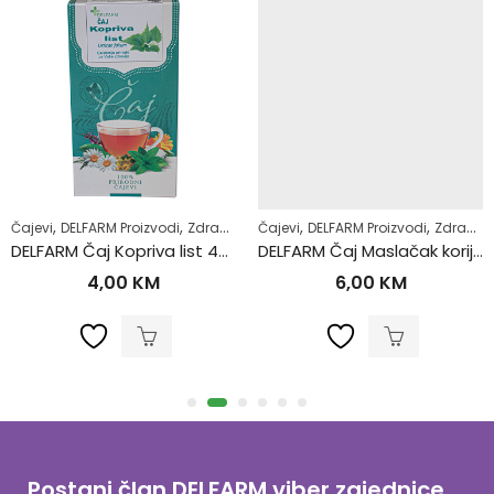
,
,
,
,
,
Žensko zdravlje
Čajevi
DELFARM Proizvodi
Zdrav život
Čajevi
DELFARM Proizvodi
Zdrav život
DELFARM Čaj Kopriva list 40g
DELFARM Čaj Maslačak korijen 50g
4,00
KM
6,00
KM
Postani član DELFARM viber zajednice