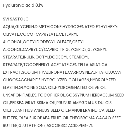
Hyaluronic acid 0.1%
SVI SASTOJCI
AQUA,GLYCERIN,DIMETHICONE,HYDROGENATED ETHYLHEXYL
OLIVATE,COCO-CAPRYLATE,CETEARYL
ALCOHOL,OCTYLDODECYL OLEATE,CETYL
ALCOHOL,CAPRYLIC/CAPRIC TRIGLYCERIDE,GLYCERYL
STEARATE,INULIN,OCTYLDODECYL STEAROYL
STEARATE,TOCOPHERYL ACETATE,CENTELLA ASIATICA
EXTRACT,SODIUM HYALURONATE,CARNOSINE,ALPHA-GLUCAN
OLIGOSACCHARIDE,HYDROLYZED COLLAGEN,HYDROLYZED
ELASTIN,GLYCINE SOJA OIL,HYDROGENATED OLIVE OIL
UNSAPONIFIABLES,TOCOPHEROL,GOSSYPIUM HERBACEUM SEED
OIL,PERSEA GRATISSIMA OIL,PRUNUS AMYGDALUS DULCIS
OIL,HELIANTHUS ANNUUS SEED OIL,MANGIFERA INDICA SEED
BUTTER,OLEA EUROPAEA FRUIT OIL,THEOBROMA CACAO SEED
BUTTER,GLUTATHIONE,ASCORBIC ACID,PEG-75