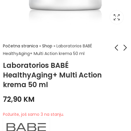
Početna stranica
»
Shop
»
Laboratorios BABÉ
HealthyAging+ Multi Action krema 50 ml
Laboratorios BABÉ
Laboratorios BABÉ
Laboratorios BABÉ
BODY Gel za intimnu
HealthyAging+ Multi
HealthyAging+ Multi Action
higijenu 250 ml
Corrector Eyes and
22,90
39,90
KM
KM
krema 50 ml
lips 15 ml
72,90
KM
Požurite, još samo 3 na stanju.