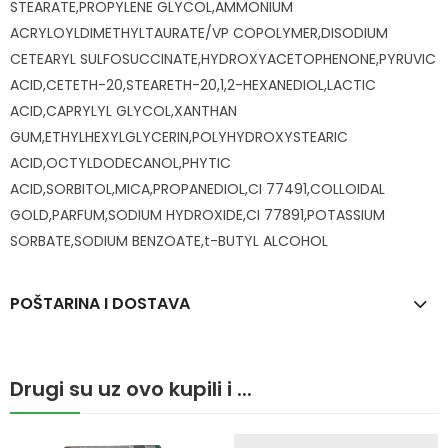
STEARATE,PROPYLENE GLYCOL,AMMONIUM
ACRYLOYLDIMETHYLTAURATE/VP COPOLYMER,DISODIUM
CETEARYL SULFOSUCCINATE,HYDROXYACETOPHENONE,PYRUVIC
ACID,CETETH-20,STEARETH-20,1,2-HEXANEDIOL,LACTIC
ACID,CAPRYLYL GLYCOL,XANTHAN
GUM,ETHYLHEXYLGLYCERIN,POLYHYDROXYSTEARIC
ACID,OCTYLDODECANOL,PHYTIC
ACID,SORBITOL,MICA,PROPANEDIOL,CI 77491,COLLOIDAL
GOLD,PARFUM,SODIUM HYDROXIDE,CI 77891,POTASSIUM
SORBATE,SODIUM BENZOATE,t-BUTYL ALCOHOL
POŠTARINA I DOSTAVA
Drugi su uz ovo kupili i ...