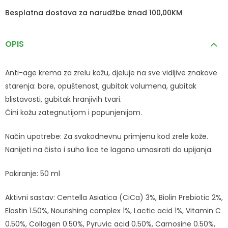
Besplatna dostava za narudžbe iznad 100,00KM
OPIS
Anti-age krema za zrelu kožu, djeluje na sve vidljive znakove
starenja: bore, opuštenost, gubitak volumena, gubitak
blistavosti, gubitak hranjivih tvari.
Čini kožu zategnutijom i popunjenijom.
Način upotrebe: Za svakodnevnu primjenu kod zrele kože.
Nanijeti na čisto i suho lice te lagano umasirati do upijanja.
Pakiranje: 50 ml
Aktivni sastav: Centella Asiatica (CiCa) 3%, Biolin Prebiotic 2%,
Elastin 1.50%, Nourishing complex 1%, Lactic acid 1%, Vitamin C
0.50%, Collagen 0.50%, Pyruvic acid 0.50%, Carnosine 0.50%,