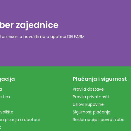
ber zajednice
o informisan o novostima u apoteci DELFARM
acija
Plaćanja i sigurnost
a
Pravila dostave
m tim
Pravila privatnosti
Uslovi kupovine
valište
Sigurnost plaćanja
a pitanja u apoteci
Reklamacije i povrat robe
t