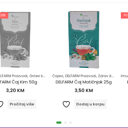
PO NARUDŽBI
,
,
,
,
,
,
,
zvodi
vlje usne šupljine
Grčevi kod beba
Zubobolja
Čajevi
Majke i djeca
DELFARM Proizvodi
Zdrav život
Zdrav život
Imunitet
Samol
 Kim 50g
DELFARM Čaj Matičnjak 25g
Brokula 
KM
3,50
KM
23
taj više
Dodaj u korpu