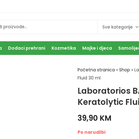
a
Dodaci prehrani
Kozmetika
Majke i djeca
Samolije
Početna stranica
»
Shop
»
La
Fluid 30 ml
Laboratorios 
Keratolytic Flu
39,90
KM
Po narudžbi