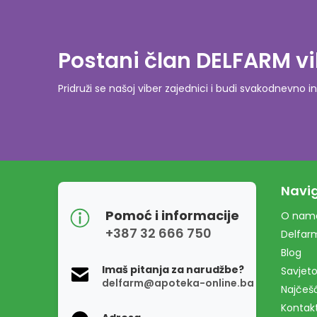
Postani član DELFARM vi
Pridruži se našoj viber zajednici i budi svakodnevn
Navig
Pomoć i informacije
O nam
+387 32 666 750
Delfar
Blog
Imaš pitanja za narudžbe?
Savjeto
delfarm@apoteka-online.ba
Najčešć
Kontak