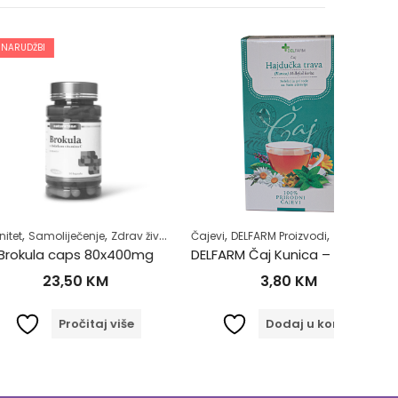
,
,
,
,
,
iječenje
Zdrav život
Žensko zdravlje
Čajevi
DELFARM Proizvodi
Zdrav život
Čajevi
DE
caps 80x400mg
DELFARM Čaj Kunica – Hajdučka trava 50g
DELFA
,50
KM
3,80
KM
Pročitaj više
Dodaj u korpu