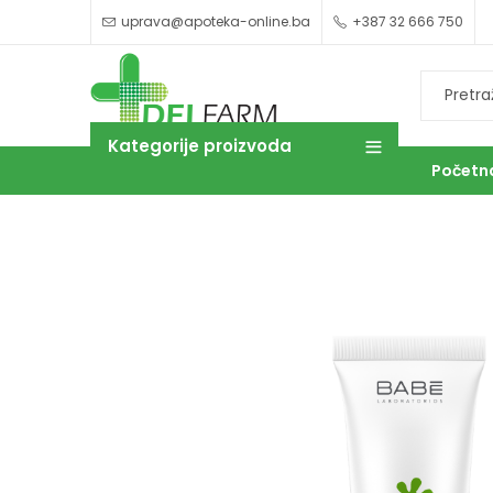
uprava@apoteka-online.ba
+387 32 666 750
Kategorije proizvoda
Početn
OUTLET