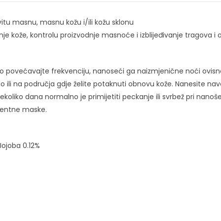
vitu masnu, masnu kožu i/ili kožu sklonu
anje kože, kontrolu proizvodnje masnoće i izblijeđivanje tragova 
povećavajte frekvenciju, nanoseći ga naizmjenične noći ovisno o 
lo ili na područja gdje želite potaknuti obnovu kože. Nanesite nave
oliko dana normalno je primijetiti peckanje ili svrbež pri nanošenj
ngentne maske.
 Jojoba 0.12%