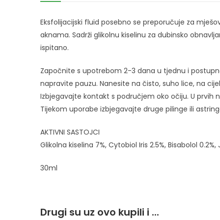
Eksfolijacijski fluid posebno se preporučuje za mješo
aknama. Sadrži glikolnu kiselinu za dubinsko obnavlj
ispitano.
Započnite s upotrebom 2-3 dana u tjednu i postupno 
napravite pauzu. Nanesite na čisto, suho lice, na cije
Izbjegavajte kontakt s područjem oko očiju. U prvih nek
Tijekom uporabe izbjegavajte druge pilinge ili astri
AKTIVNI SASTOJCI
Glikolna kiselina 7%, Cytobiol Iris 2.5%, Bisabolol 0.2%,
30ml
Drugi su uz ovo kupili i ...