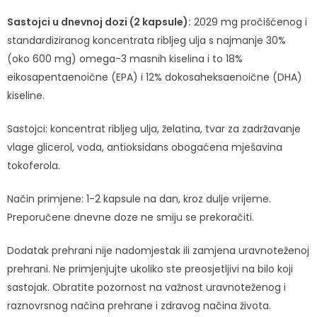
Sastojci u dnevnoj dozi (2 kapsule):
2029 mg pročišćenog i
standardiziranog koncentrata ribljeg ulja s najmanje 30%
(oko 600 mg) omega-3 masnih kiselina i to 18%
eikosapentaenoične (EPA) i 12% dokosaheksaenoične (DHA)
kiseline.
Sastojci: koncentrat ribljeg ulja, želatina, tvar za zadržavanje
vlage glicerol, voda, antioksidans obogaćena mješavina
tokoferola.
Način primjene: 1-2 kapsule na dan, kroz dulje vrijeme.
Preporučene dnevne doze ne smiju se prekoračiti.
Dodatak prehrani nije nadomjestak ili zamjena uravnoteženoj
prehrani. Ne primjenjujte ukoliko ste preosjetljivi na bilo koji
sastojak. Obratite pozornost na važnost uravnoteženog i
raznovrsnog načina prehrane i zdravog načina života.