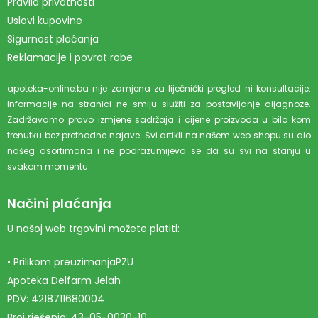
Pravila privatnosti
Uslovi kupovine
Sigurnost plaćanja
Reklamacije i povrat robe
apoteka-online.ba nije zamjena za liječnički pregled ni konsultacije.
Informacije na stranici ne smiju služiti za postavljanje dijagnoze.
Zadržavamo pravo izmjene sadržaja i cijene proizvoda u bilo kom
trenutku bez prethodne najave. Svi artikli na našem web shopu su dio
našeg asortimana i ne podrazumijeva se da su svi na stanju u
svakom momentu.
Načini plaćanja
U našoj web trgovini možete platiti:
• Prilikom preuzimanjaPZU
Apoteka Delfarm Jelah
PDV: 4218711680004
Broj rješenja: 43-05-0030-10