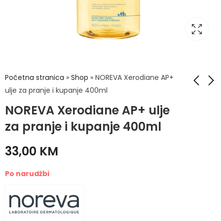
Početna stranica
»
Shop
»
NOREVA Xerodiane AP+
ulje za pranje i kupanje 400ml
NOREVA Xerodiane AP+ ulje
ESI MELATONIN PURA
Noreva ACTIPUR
kapi 50ml
Micelarna voda za
za pranje i kupanje 400ml
skidanje šminke 400
13,80
KM
33,50
KM
ml
33,00
KM
Po narudžbi