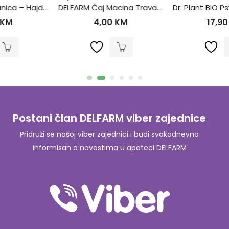
DELFARM Čaj Macina Trava – Očajnica 50g
Dr. Plant BIO Psyllium ljuspice u prahu (Plantago ovata)100g
4,00
KM
17,90
KM
Postani član DELFARM viber zajednice
Pridruži se našoj viber zajednici i budi svakodnevno
informisan o novostima u apoteci DELFARM