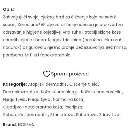
Opis:
Zahvaljujući svojoj nježnoj bazi za čišćenje koja ne sadrži
sapun, Xerodiane®AP ulje za čišćenje idealan je proizvod za
održavanje higijene osjetljive, vrlo suhe i atopiji sklone kože
odraslih, djece i beba. Njegov trio lipida (boražina, inka orah i
noćurak) osiguravaju nježno pranje bez isušivanja. Bez mirisa,
parabena, MIT-a i fenoksietanola.
Spremi proizvod
Kategorije:
Atopijski dermatitis
,
Čišćenje tijela
,
Dermokozmetika
,
Koža sklona alergiji
,
Koža sklona crvenilu
,
Njega tijela
,
Njega tijela
,
Normalna koža
,
Osjetljiva i netolerantna koža
,
Psorijaza
,
Seborejični dermatitis
,
Stanje kože
,
Suha koža
,
Zdrav život
Brand:
NOREVA