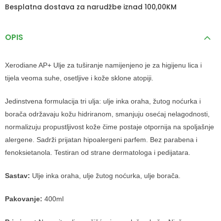
Besplatna dostava za narudžbe iznad 100,00KM
OPIS
Xerodiane AP+ Ulje za tuširanje namijenjeno je za higijenu lica i
tijela veoma suhe, osetljive i kože sklone atopiji.
Jedinstvena formulacija tri ulja: ulje inka oraha, žutog noćurka i
borača održavaju kožu hidriranom, smanjuju osećaj nelagodnosti,
normalizuju propustljivost kože čime postaje otpornija na spoljašnje
alergene. Sadrži prijatan hipoalergeni parfem. Bez parabena i
fenoksietanola. Testiran od strane dermatologa i pedijatara.
Sastav:
Ulje inka oraha, ulje žutog noćurka, ulje borača.
Pakovanje:
400ml