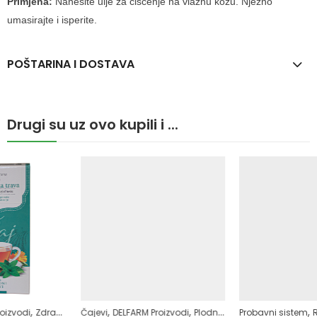
Primjena:
Nanesite ulje za čišćenje na vlažnu kožu.
Nježno
umasirajte i isperite.
POŠTARINA I DOSTAVA
Drugi su uz ovo kupili i ...
,
,
,
,
,
Čajevi
DELFARM Proizvodi
Plodnost
Samoliječenje
Probavni sistem
Zdrav život
Regulacija stolice-zatvor