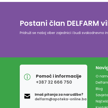
Postani član DELFARM vi
Pridruži se našoj viber zajednici i budi svakodnevn
Navig
Pomoć i informacije
O nam
+387 32 666 750
Delfar
Blog
Imaš pitanja za narudžbe?
Savjeto
delfarm@apoteka-online.ba
Najčešć
Kontak