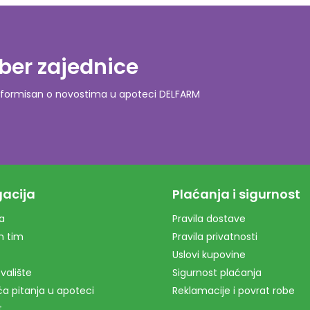
ber zajednice
o informisan o novostima u apoteci DELFARM
acija
Plaćanja i sigurnost
a
Pravila dostave
m tim
Pravila privatnosti
Uslovi kupovine
valište
Sigurnost plaćanja
a pitanja u apoteci
Reklamacije i povrat robe
t