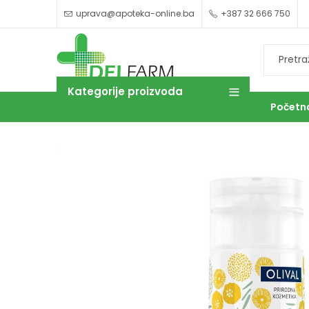
uprava@apoteka-online.ba
+387 32 666 750
Kategorije proizvoda
Početn
OUTLET