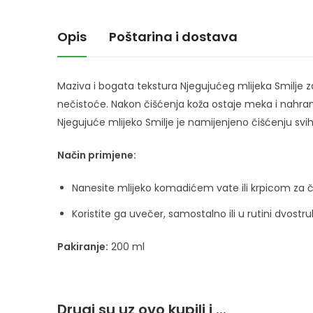
Opis
Poštarina i dostava
Maziva i bogata tekstura Njegujućeg mlijeka Smilje za
nečistoće. Nakon čišćenja koža ostaje meka i nahra
Njegujuće mlijeko Smilje je namijenjeno čišćenju svih
Način primjene:
Nanesite mlijeko komadićem vate ili krpicom za čiš
Koristite ga uvečer, samostalno ili u rutini dvost
Pakiranje:
200 ml
Drugi su uz ovo kupili i ...