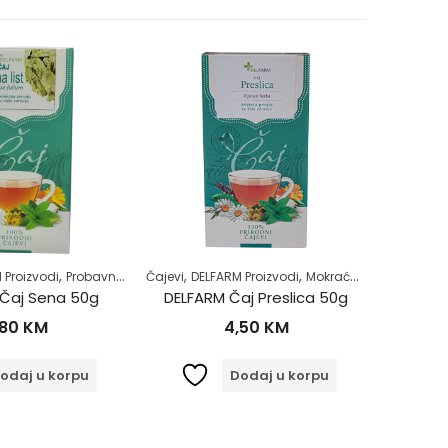
,
,
,
,
,
,
,
,
 Proizvodi
Probavni sistem
Čajevi
Regulacija stolice-zatvor
DELFARM Proizvodi
Mokraćni sistem
Samoliječenje
Čajevi
Samol
Zdr
DE
Čaj Sena 50g
DELFARM Čaj Preslica 50g
DELFAR
,80
KM
4,50
KM
odaj u korpu
Dodaj u korpu