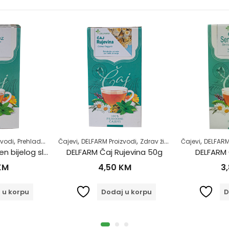
,
,
,
,
,
,
zvodi
je kardiovaskularnog sistema
Prehlada i gripa
Čajevi
Samoliječenje
DELFARM Proizvodi
Zdrav život
Zdrav život
Čajevi
DELFARM
DELFARM Čaj Korijen bijelog sljeza 50g
DELFARM Čaj Rujevina 50g
DELFARM 
KM
4,50
KM
3
 u korpu
Dodaj u korpu
D