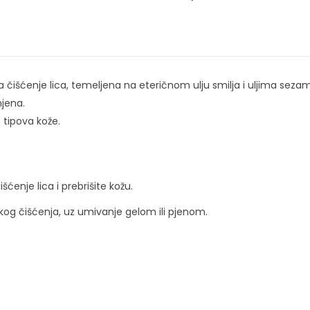
 čišćenje lica, temeljena na eteričnom ulju smilja i uljima sezama
njena.
 tipova kože.
ćenje lica i prebrišite kožu.
rukog čišćenja, uz umivanje gelom ili pjenom.