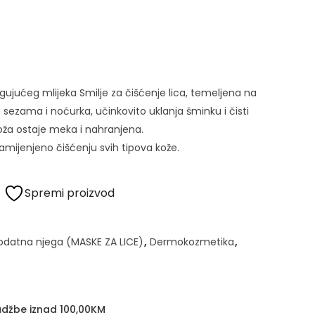
gujućeg mlijeka Smilje za čišćenje lica, temeljena na
a sezama i noćurka, učinkovito uklanja šminku i čisti
oža ostaje meka i nahranjena.
namijenjeno čišćenju svih tipova kože.
Spremi proizvod
 dodatna njega (MASKE ZA LICE)
,
Dermokozmetika
,
džbe iznad 100,00KM