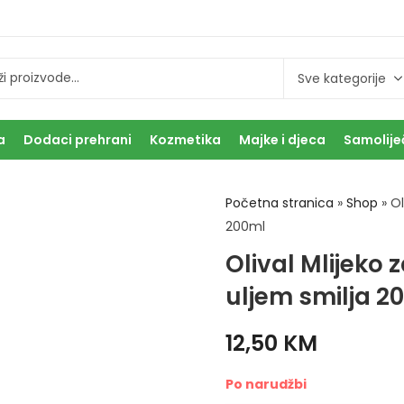
a
Dodaci prehrani
Kozmetika
Majke i djeca
Samolije
Početna stranica
»
Shop
»
Ol
200ml
Olival Mlijeko z
uljem smilja 2
12,50
KM
Po narudžbi