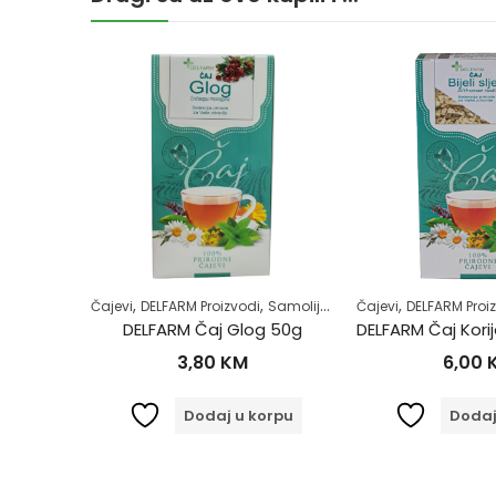
,
,
,
,
,
,
Zdrav život
Čajevi
DELFARM Proizvodi
Samoliječenje
Čajevi
Zdrav život
DELFARM Proi
Zdravl
DELFARM Čaj Kunica – Hajdučka trava 50g
DELFARM Čaj Glog 50g
3,80
KM
6,00
orpu
Dodaj u korpu
Dodaj