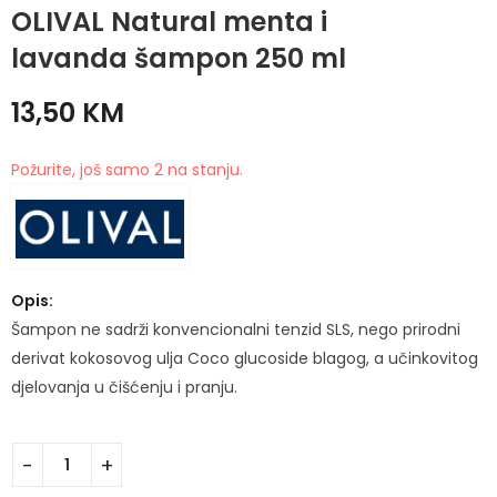
OLIVAL Natural menta i
OLIVAL Hijaluron
OLIVAL Natural
Hidrator 4H 30ml
ružmarin i limun
lavanda šampon 250 ml
šampon 250 ml
28,50
KM
13,90
KM
13,50
KM
Požurite, još samo 2 na stanju.
Opis:
Šampon ne sadrži konvencionalni tenzid SLS, nego prirodni
derivat kokosovog ulja Coco glucoside blagog, a učinkovitog
djelovanja u čišćenju i pranju.