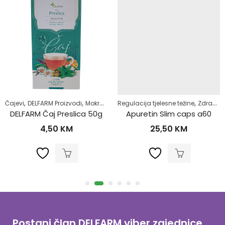
,
,
,
,
,
,
moliječenje
Čajevi
DELFARM Proizvodi
Zdrav život
Mokraćni sistem
Regulacija tjelesne težine
Samoliječenje
Zdrav život
Zdrav život
DELFARM Čaj Preslica 50g
Apuretin Slim caps a60
4,50
KM
25,50
KM
Postani član DELFARM viber zajednice