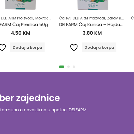
,
,
,
,
,
,
zvodi
vot
Mokraćni sistem
Čajevi
Samoliječenje
DELFARM Proizvodi
Zdrav život
Zdrav život
Čajevi
DELFARM
eslica 50g
DELFARM Čaj Kunica – Hajdučka trava 50g
DELFARM
KM
3,80
KM
3
 u korpu
Dodaj u korpu
ber zajednice
o informisan o novostima u apoteci DELFARM