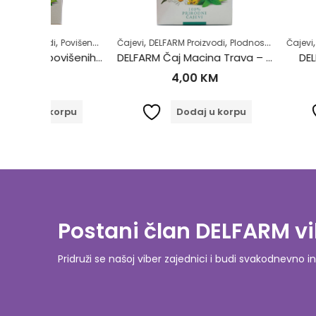
,
,
,
,
,
,
,
,
Povišene masnoće u krvi
Čajevi
DELFARM Proizvodi
Samoliječenje
Plodnost
Zdrav život
Samoliječenje
Čajevi
DELFARM Proi
Zdrav ži
DELFARM Čaj Protiv povišenih masnoća 50g
DELFARM Čaj Macina Trava – Očajnica 50g
DELFARM Čaj Pr
4,00
KM
4,50
orpu
Dodaj u korpu
Dodaj
Postani član DELFARM vi
Pridruži se našoj viber zajednici i budi svakodnevn