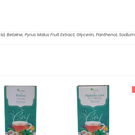
d, Betaine, Pyrus Malus Fruit Extract, Glycerin, Panthenol, Sod
PO NARUDŽBI