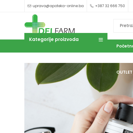
uprava@apoteka-online.ba
+387 32 666 750
Kategorije proizvoda
Početn
OUTLET