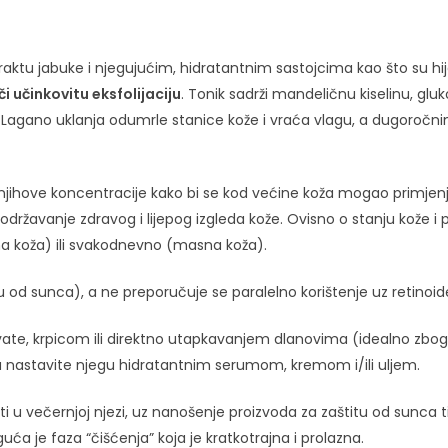
traktu jabuke i njegujućim, hidratantnim sastojcima kao što su hija
i učinkovitu eksfolijaciju
. Tonik sadrži mandeličnu kiselinu, gluk
ožu. Lagano uklanja odumrle stanice kože i vraća vlagu, a dugoročn
 i njihove koncentracije kako bi se kod većine koža mogao primjen
državanje zdravog i lijepog izgleda kože. Ovisno o stanju kože 
ha koža) ili svakodnevno (masna koža).
 od sunca), a ne preporučuje se paralelno korištenje uz retinoide il
te, krpicom ili direktno utapkavanjem dlanovima (idealno zbog š
nju nastavite njegu hidratantnim serumom, kremom i/ili uljem.
istiti u večernjoj njezi, uz nanošenje proizvoda za zaštitu od sunca
 je faza “čišćenja” koja je kratkotrajna i prolazna.