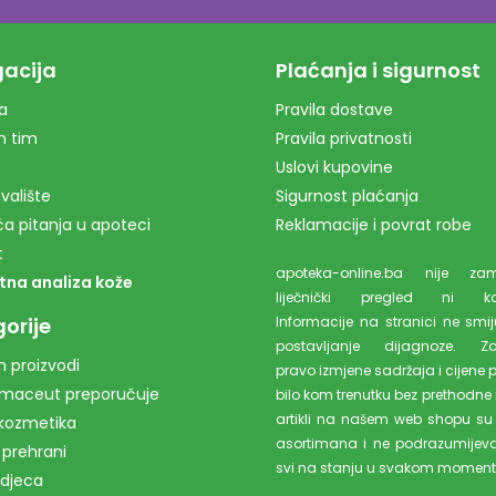
acija
Plaćanja i sigurnost
a
Pravila dostave
m tim
Pravila privatnosti
Uslovi kupovine
valište
Sigurnost plaćanja
a pitanja u apoteci
Reklamacije i povrat robe
t
apoteka-online.ba nije z
tna analiza kože
liječnički pregled ni kons
orije
Informacije na stranici ne smiju
postavljanje dijagnoze. Z
 proizvodi
pravo izmjene sadržaja i cijene 
rmaceut preporučuje
bilo kom trenutku bez prethodne 
artikli na našem web shopu su
kozmetika
asortimana i ne podrazumijev
 prehrani
svi na stanju u svakom moment
 djeca