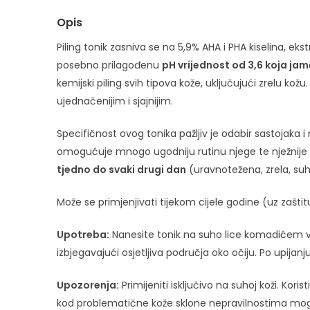
Opis
Piling tonik zasniva se na 5,9% AHA i PHA kiselina, eks
posebno prilagođenu
pH vrijednost od 3,6 koja jamč
kemijski piling svih tipova kože, uključujući zrelu k
ujednačenijim i sjajnijim.
Specifičnost ovog tonika pažljiv je odabir sastojaka
omogućuje mnogo ugodniju rutinu njege te nježnije o
tjedno do svaki drugi dan
(uravnotežena, zrela, su
Može se primjenjivati tijekom cijele godine (uz zaštitu
Upotreba:
Nanesite tonik na suho lice komadićem va
izbjegavajući osjetljiva područja oko očiju. Po upija
Upozorenja:
Primijeniti isključivo na suhoj koži. Kor
kod problematične kože sklone nepravilnostima moguća