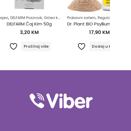
,
,
,
,
,
,
 Proizvodi
Grčevi kod beba
Probavni sistem
Majke i djeca
Regulacija stolice-zatvor
Zdrav život
Čajevi
Regula
DE
 Čaj Kim 50g
Dr. Plant BIO Psyllium ljuspice u prahu (Plantago ovata)100g
DELFA
,20
KM
17,90
KM
Pročitaj više
Dodaj u korpu