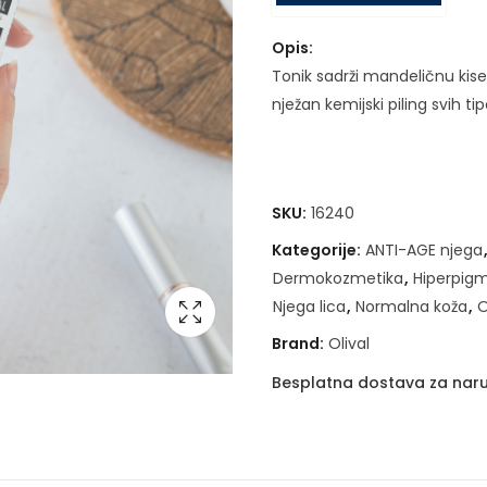
Opis:
Tonik sadrži mandeličnu kisel
nježan kemijski piling svih ti
SKU:
16240
Kategorije:
ANTI-AGE njega
Dermokozmetika
,
Hiperpigm
Njega lica
,
Normalna koža
,
O
Brand:
Olival
Besplatna dostava za naru