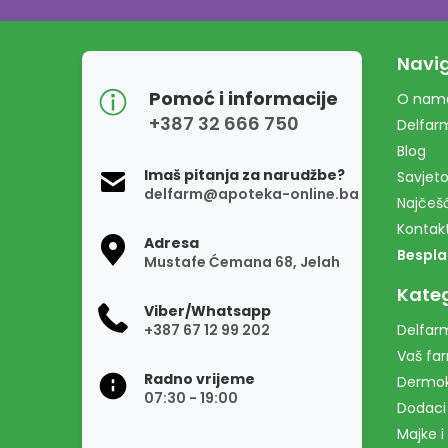
Navig
Pomoć i informacije
O nam
+387 32 666 750
Delfar
Blog
Imaš pitanja za narudžbe?
Savjeto
delfarm@apoteka-online.ba
Najčešć
Kontak
Adresa
Bespla
Mustafe Ćemana 68, Jelah
Kateg
Viber/Whatsapp
+387 67 12 99 202
Delfarm
Vaš fa
Radno vrijeme
Dermo
07:30 - 19:00
Dodaci
Majke i