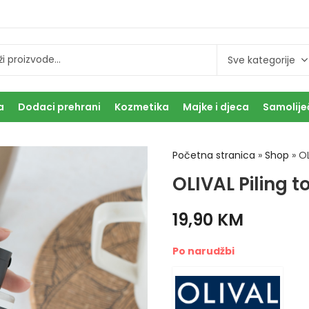
a
Dodaci prehrani
Kozmetika
Majke i djeca
Samolije
Početna stranica
»
Shop
»
OL
OLIVAL Piling 
19,90
KM
Po narudžbi