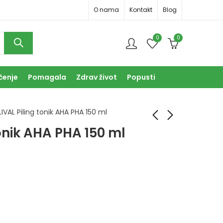
O nama
Kontakt
Blog
0
0
čenje
Pomagala
Zdrav život
Popusti
IVAL Piling tonik AHA PHA 150 ml
tonik AHA PHA 150 ml
OLIVAL Natural
Ducray Kelual DS
ružmarin i limun
pjenušavi gel 200 ml
šampon 250 ml
38,50
KM
13,90
KM