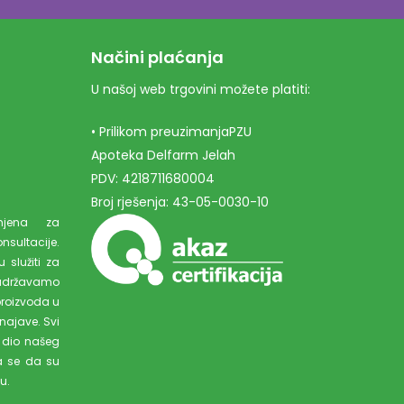
Načini plaćanja
U našoj web trgovini možete platiti:
• Prilikom preuzimanjaPZU
Apoteka Delfarm Jelah
PDV: 4218711680004
Broj rješenja: 43-05-0030-10
amjena za
ultacije.
 služiti za
adržavamo
proizvoda u
najave. Svi
 dio našeg
a se da su
u.