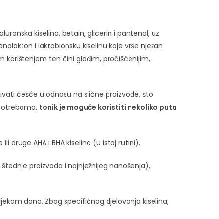
luronska kiselina, betain, glicerin i pantenol, uz
onolakton i laktobionsku kiselinu koje vrše nježan
im korištenjem ten čini glađim, pročišćenijim,
jivati češće u odnosu na slične proizvode, što
i potrebama,
tonik je moguće koristiti nekoliko puta
i druge AHA i BHA kiseline (u istoj rutini).
tednje proizvoda i najnježnijeg nanošenja),
 tijekom dana. Zbog specifičnog djelovanja kiselina,