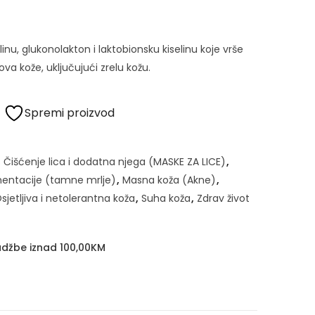
inu, glukonolakton i laktobionsku kiselinu koje vrše
pova kože, uključujući zrelu kožu.
Spremi proizvod
,
Čišćenje lica i dodatna njega (MASKE ZA LICE)
,
entacije (tamne mrlje)
,
Masna koža (Akne)
,
sjetljiva i netolerantna koža
,
Suha koža
,
Zdrav život
džbe iznad 100,00KM