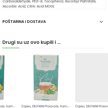
Carboxaldehyde, PEG-8, Tocopherol, Ascorbyl Palmitate,
Ascorbic Acid, Citric Acid MOGL
POŠTARINA I DOSTAVA
Drugi su uz ovo kupili i ...
,
,
,
,
,
,
,
,
,
,
amoliječenje
Čajevi
Zdrav život
DELFARM Proizvodi
Superhrana
Zdravlje kardiovaskularnog sistema
Zdrav život
Samoliječenje
Čajevi
Zdrav život
DELFARM Proizvodi
Žensko zdravlje
Zdrav život