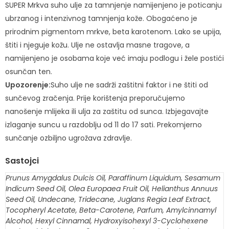
SUPER Mrkva suho ulje za tamnjenje namijenjeno je poticanju
ubrzanog i intenzivnog tamnjenja kože. Obogaćeno je
prirodnim pigmentom mrkve, beta karotenom. Lako se upija,
štiti i njeguje kožu. Ulje ne ostavlja masne tragove, a
namijenjeno je osobama koje već imaju podlogu i žele postići
osunčan ten.
Upozorenje:
Suho ulje ne sadrži zaštitni faktor i ne štiti od
sunčevog zračenja. Prije korištenja preporučujemo
nanošenje mlijeka ili ulja za zaštitu od sunca. Izbjegavajte
izlaganje suncu u razdoblju od 11 do 17 sati. Prekomjerno
sunčanje ozbiljno ugrožava zdravlje.
Sastojci
Prunus Amygdalus Dulcis Oil, Paraffinum Liquidum, Sesamum
Indicum Seed Oil, Olea Europaea Fruit Oil, Helianthus Annuus
Seed Oil, Undecane, Tridecane, Juglans Regia Leaf Extract,
Tocopheryl Acetate, Beta-Carotene, Parfum, Amylcinnamyl
Alcohol, Hexyl Cinnamal, Hydroxyisohexyl 3-Cyclohexene