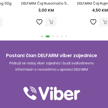
DELFARM Čaj Rusomača 50g
DELFARM Čaj Rujevina 50g
3,00
KM
4,50
KM
Postani član DELFARM viber zajednice
Pridruži se našoj viber zajednici i budi svakodnevno
informisan o novostima u apoteci DELFARM