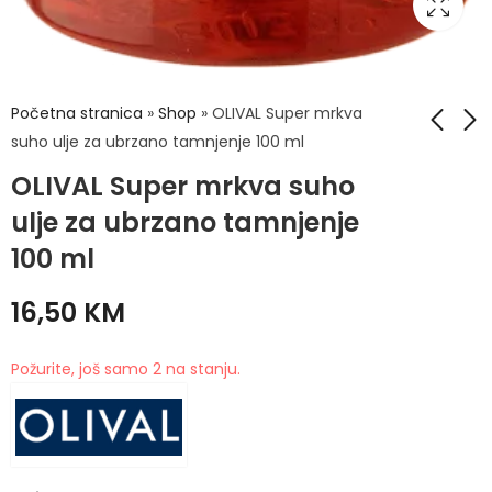
Početna stranica
»
Shop
»
OLIVAL Super mrkva
suho ulje za ubrzano tamnjenje 100 ml
OLIVAL Super mrkva suho
OLIVAL Sun cream
OLIVAL Super Mrkva
krema za lice spf 30
Zlatno ulje za
ulje za ubrzano tamnjenje
ubrzano tamnjenje
13,90
KM
17,90
KM
100 ml
16,50
KM
Požurite, još samo 2 na stanju.