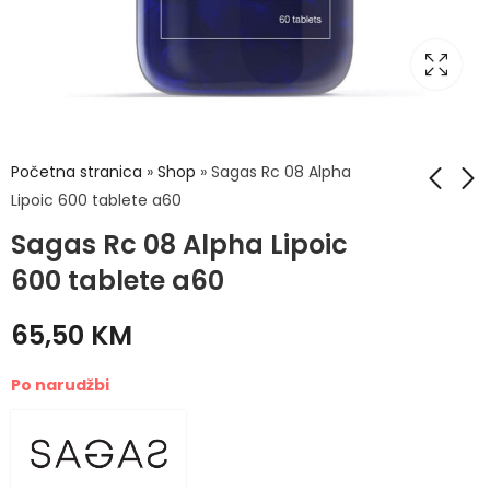
Početna stranica
»
Shop
»
Sagas Rc 08 Alpha
Lipoic 600 tablete a60
Sagas Rc 08 Alpha Lipoic
Sagas Rc 06
Pharmalife Noacid
Immune Support
kod pojačane
600 tablete a60
tablete a60
želučane kiseline
59,90
12,70
KM
KM
tablete a10
65,50
KM
Po narudžbi