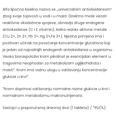
Alfa lipočna kiselina naziva se „univerzalnim antioksidansom“
zbog svoje topivosti u vodi i u masti. Direktno može vezati
reaktivne oksidativne spojeve, obnavlja druge endogene
antioksidanse (C i E vitamin), kelira redoks aktivne metale
(Cu 2+, Zn 2+, Pb 2+, Hg 2+,Fe 3+). Njezina primjena ima i
pozitivan učinak na povećanje koncentracije glutationa koji
je jedan od najvažnijih endogenih antioksidansa u organizmu.
Visoko bioraspoloživi krom pikolinat je esencijalan element u
tragovima neophodan za metabolizam ugljikohidrata i
masti*. Krom ima važnu ulogu u održavanju koncentracije
glukoze u krvi*.
*Krom doprinosi održavanju normalne razine glukoze u krvi i
normalnom metabolizmu makronutrijenata.
Sastojci u preporučenoj dnevnoj dozi (1 tableta) / *PU(%):