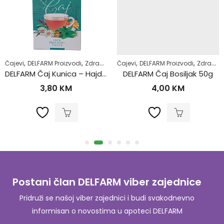
,
,
,
,
,
,
Čajevi
Samoliječenje
DELFARM Proizvodi
Zdrav život
Zdrav život
Čajevi
DELFARM Proizvodi
Zdrav život
DELFARM Čaj Kunica – Hajdučka trava 50g
DELFARM Čaj Bosiljak 50g
3,80
KM
4,00
KM
Postani član DELFARM viber zajednice
Pridruži se našoj viber zajednici i budi svakodnevno
informisan o novostima u apoteci DELFARM