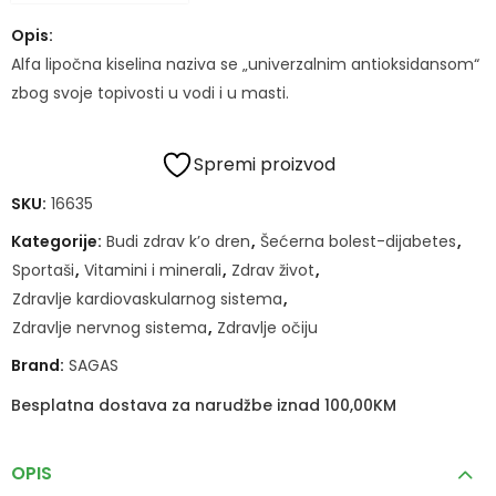
Opis:
Alfa lipočna kiselina naziva se „univerzalnim antioksidansom“
zbog svoje topivosti u vodi i u masti.
Spremi proizvod
SKU:
16635
Kategorije:
Budi zdrav k’o dren
,
Šećerna bolest-dijabetes
,
Sportaši
,
Vitamini i minerali
,
Zdrav život
,
Zdravlje kardiovaskularnog sistema
,
Zdravlje nervnog sistema
,
Zdravlje očiju
Brand:
SAGAS
Besplatna dostava za narudžbe iznad 100,00KM
OPIS