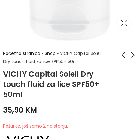
Početna stranica
»
Shop
»
VICHY Capital Soleil
Dry touch fluid za lice SPF50+ 50ml
VICHY Capital Soleil Dry
VICHY Capital Soleil
VICHY Capital Soleil
Krema za zaštitu od
Vodica za zaštitu od
touch fluid za lice SPF50+
sunca s anti-age
sunca SPF 30 visoka
34,80
33,52
KM
KM
43,50
41,90
KM
KM
50ml
efektom SPF 50+
zaštita - hidratacija
visoka zaštita 50ml
200ml
35,90
KM
Požurite, još samo 2 na stanju.