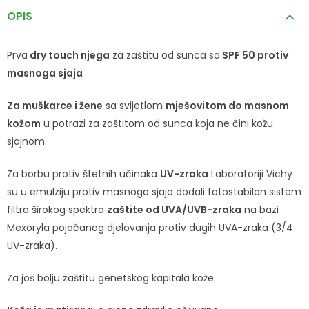
OPIS
Prva
dry touch njega
za zaštitu od sunca sa
SPF 50 protiv
masnoga sjaja
Za muškarce i žene
sa svijetlom
mješovitom do masnom
kožom
u potrazi za zaštitom od sunca koja ne čini kožu
sjajnom.
Za borbu protiv štetnih učinaka
UV-zraka
Laboratoriji Vichy
su u emulziju protiv masnoga sjaja dodali fotostabilan sistem
filtra širokog spektra
zaštite od UVA/UVB-zraka
na bazi
Mexoryla pojačanog djelovanja protiv dugih UVA-zraka (3/4
UV-zraka).
Za još bolju zaštitu genetskog kapitala kože.