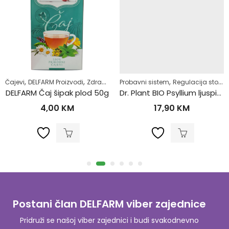
,
,
,
,
,
moliječenje
amoliječenje
Čajevi
DELFARM Proizvodi
Zdrav život
Zdrav život
Zdrav život
Probavni sistem
Regulacija stolice-zatvor
DELFARM Čaj šipak plod 50g
Dr. Plant BIO Psyllium ljuspice u prahu (Plantago ovata)100g
4,00
KM
17,90
KM
Postani član DELFARM viber zajednice
Pridruži se našoj viber zajednici i budi svakodnevno