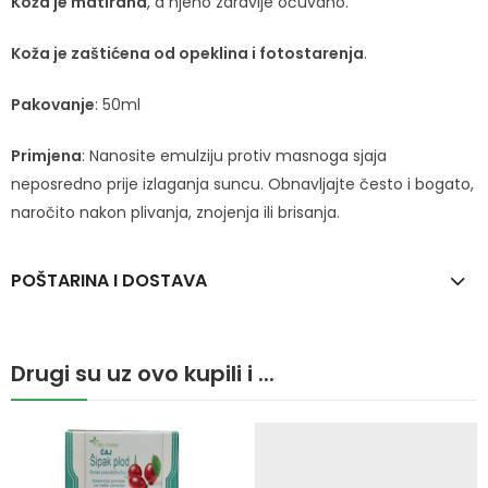
Koža je matirana
, a njeno zdravlje očuvano.
Koža je zaštićena od opeklina i fotostarenja
.
Pakovanje
: 50ml
Primjena
: Nanosite emulziju protiv masnoga sjaja
neposredno prije izlaganja suncu. Obnavljajte često i bogato,
naročito nakon plivanja, znojenja ili brisanja.
POŠTARINA I DOSTAVA
Drugi su uz ovo kupili i ...