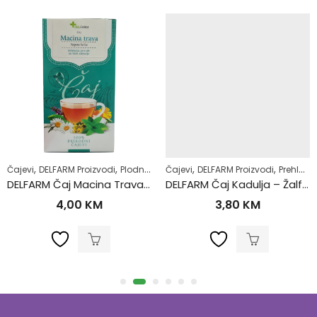
,
,
,
,
,
,
,
moliječenje
Čajevi
DELFARM Proizvodi
Zdrav život
Plodnost
Samoliječenje
Čajevi
DELFARM Proizvodi
Zdrav život
Prehlada i gripa
DELFARM Čaj Macina Trava – Očajnica 50g
DELFARM Čaj Kadulja – Žalfija 50g
4,00
KM
3,80
KM