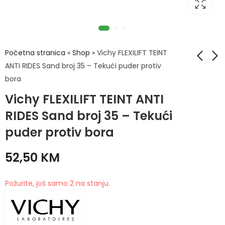
Početna stranica
»
Shop
»
Vichy FLEXILIFT TEINT
ANTI RIDES Sand broj 35 – Tekući puder protiv
bora
Vichy FLEXILIFT TEINT
Vichy FLEXILIFT TEINT
Vichy FLEXILIFT TEINT ANTI
ANTI RIDES Nude broj
ANTI RIDES Gold broj
25 - Tekući puder
45 - Tekući puder
RIDES Sand broj 35 – Tekući
51,90
51,90
KM
KM
protiv bora
protiv bora
puder protiv bora
52,50
KM
Požurite, još samo 2 na stanju.