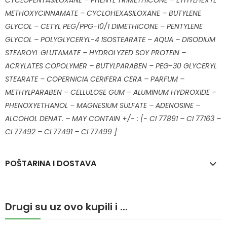
CYCLOPENTASILOXANE – PHENYL TRIMETHICONE – ETHYLHEXYL
METHOXYCINNAMATE – CYCLOHEXASILOXANE – BUTYLENE
GLYCOL – CETYL PEG/PPG-10/1 DIMETHICONE – PENTYLENE
GLYCOL – POLYGLYCERYL-4 ISOSTEARATE – AQUA – DISODIUM
STEAROYL GLUTAMATE – HYDROLYZED SOY PROTEIN –
ACRYLATES COPOLYMER – BUTYLPARABEN – PEG-30 GLYCERYL
STEARATE – COPERNICIA CERIFERA CERA – PARFUM –
METHYLPARABEN – CELLULOSE GUM – ALUMINUM HYDROXIDE –
PHENOXYETHANOL – MAGNESIUM SULFATE – ADENOSINE –
ALCOHOL DENAT. – MAY CONTAIN +/- : [- CI 77891 – CI 77163 –
CI 77492 – CI 77491 – CI 77499 ]
POŠTARINA I DOSTAVA
Drugi su uz ovo kupili i ...