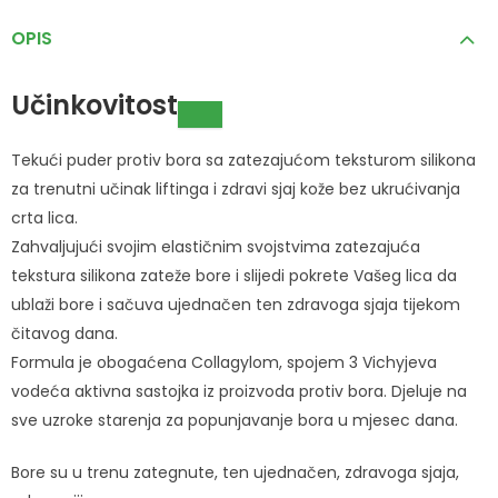
OPIS
Učinkovitost
Tekući puder protiv bora sa zatezajućom teksturom silikona
za trenutni učinak liftinga i zdravi sjaj kože bez ukrućivanja
crta lica.
Zahvaljujući svojim elastičnim svojstvima zatezajuća
tekstura silikona zateže bore i slijedi pokrete Vašeg lica da
ublaži bore i sačuva ujednačen ten zdravoga sjaja tijekom
čitavog dana.
Formula je obogaćena Collagylom, spojem 3 Vichyjeva
vodeća aktivna sastojka iz proizvoda protiv bora. Djeluje na
sve uzroke starenja za popunjavanje bora u mjesec dana.
Bore su u trenu zategnute, ten ujednačen, zdravoga sjaja,