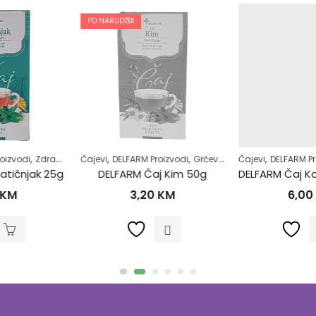
PO NARUDŽBI
,
,
,
,
,
,
,
,
,
čenje
Čajevi
Šećerna bolest-dijabetes
DELFARM Proizvodi
Grčevi kod beba
Superhrana
Čajevi
Zdrav život
Majke i djeca
DELFARM Proizvodi
Zdrav život
Prehlada i gripa
DELFARM Čaj Kim 50g
DELFARM Čaj Korijen bijelog sljeza 50g
3,20
KM
6,00
KM