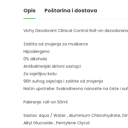
Opis
Poštarina i dostava
Vichy Deodorant Clinical Control Roll-on dezodorans
Zaštita od znojenja za muškarce
Hipoalergeno
0% alkohola
Antibakterijski aktivni sastojci
Za osjetljivu kožu
96h suhog osjećaja i zaštite od znojenja
Način upotrebe: Svakodnevno nanosite na čiste i s
Pakiranje: roll-on 50ml
Sastav: Aqua / Water , Aluminium Chlorohydrate, Dime
Alkyl Glucoside , Pentylene Clycol.