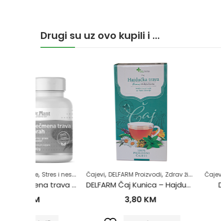
Drugi su uz ovo kupili i ...
,
,
,
,
,
res i nesanica
Čajevi
Superhrana
DELFARM Proizvodi
Zdrav život
Zdrav život
Čajevi
DELFARM Proi
Dr. Plant BIO Ječmena trava u prahu (Hordeum vulgare) 100g
DELFARM Čaj Kunica – Hajdučka trava 50g
DELFARM Čaj
3,80
KM
3,80