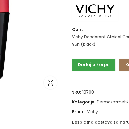
Opis:
Vichy Deodorant Clinical Co
96h (black).
Dodaj u korpu
K
SKU:
18708
Kategorije:
Dermokozmetik
Brand:
Vichy
Besplatna dostava za naru