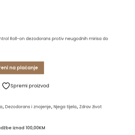
ntrol Roll-on dezodorans protiv neugodnih mirisa do
reni na plaćanje
Spremi proizvod
a
,
Dezodorans i znojenje
,
Njega tijela
,
Zdrav život
džbe iznad 100,00KM