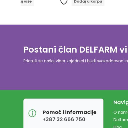
iše
Dodaj u korpu
Dodaj
Postani član DELFARM vi
Pridruži se našoj viber zajednici i budi svakodnevn
Navig
Pomoć i informacije
O nam
+387 32 666 750
Delfar
Blog