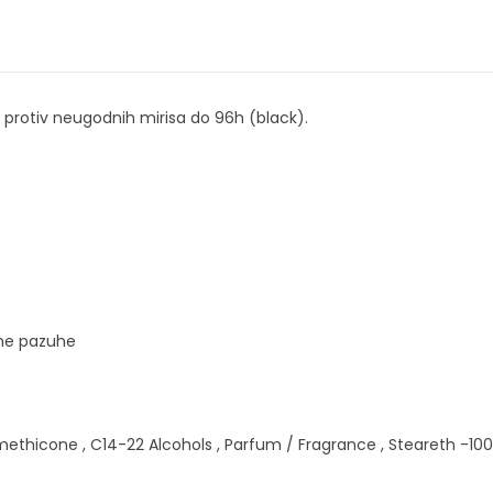
 protiv neugodnih mirisa do 96h (black).
uhe pazuhe
thicone , C14-22 Alcohols , Parfum / Fragrance , Steareth -100,