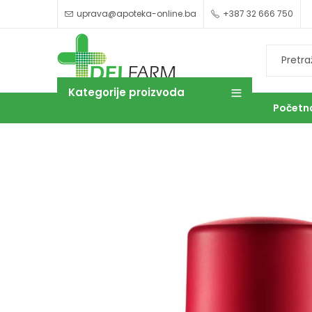
uprava@apoteka-online.ba
+387 32 666 750
Kategorije proizvoda
Početn
OUTLET