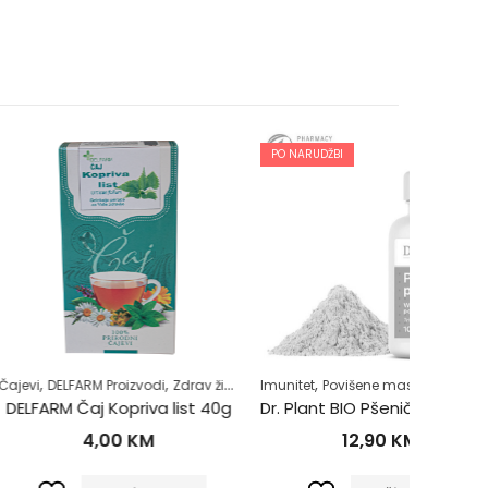
PO NARUDŽBI
,
,
,
,
ot
 Proizvodi
Zdrav život
Imunitet
Povišene masnoće u krvi
Regulacija tjel
Čajevi
DE
 Kopriva list 40g
Dr. Plant BIO Pšenična trava u prahu (Triticum aestivum) 100g
DELFAR
,00
KM
12,90
KM