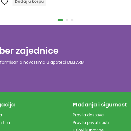
 u korpu
D
ber zajednice
o informisan o novostima u apoteci DELFARM
acija
Plaćanja i sigurnost
a
Pravila dostave
m tim
Pravila privatnosti
Uslovi kupovine