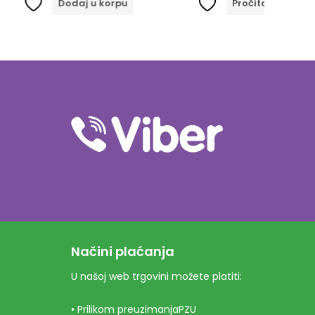
odaj u korpu
Pročitaj više
Načini plaćanja
U našoj web trgovini možete platiti:
• Prilikom preuzimanjaPZU