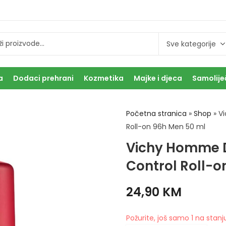
a
Dodaci prehrani
Kozmetika
Majke i djeca
Samolije
Početna stranica
»
Shop
»
V
Roll-on 96h Men 50 ml
Vichy Homme D
Control Roll-o
24,90
KM
Požurite, još samo 1 na stanj