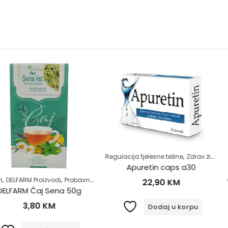
,
Regulacija tjelesne težine
Zdrav život
Apuretin caps a30
,
,
,
,
,
zvodi
Probavni sistem
Regulacija stolice-zatvor
Samoliječenje
Čajevi
Zdrav živ
DELFARM
22,90
KM
 Sena 50g
DELFARM Čaj
KM
4
Dodaj u korpu