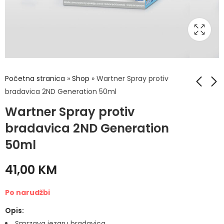
Početna stranica
»
Shop
»
Wartner Spray protiv
bradavica 2ND Generation 50ml
Wartner Spray protiv
BIOXSINE Keratin i
Novalac Prenatal
Argan Šampon za
kapsule
bradavica 2ND Generation
obnavljanje kose
33,90
KM
29,50
KM
50ml
300ml
41,00
KM
Po narudžbi
Opis:
Smrzava jezgru bradavica