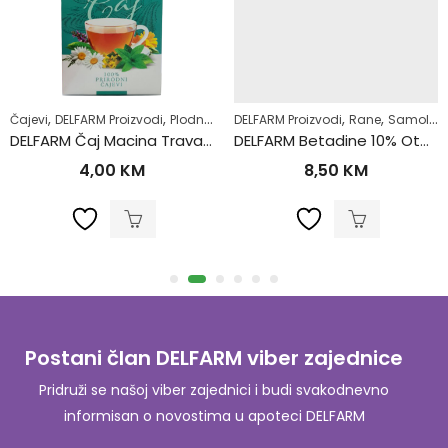
,
,
,
,
,
,
,
,
,
Regulacija tjelesne težine
Čajevi
DELFARM Proizvodi
Samoliječenje
Plodnost
Samoliječenje
DELFARM Proizvodi
Šećerna bolest-dijabetes
Zdrav život
Rane
Samoliječenje
Super
DELFARM Čaj Macina Trava – Očajnica 50g
DELFARM Betadine 10% Otopina 100ml
4,00
KM
8,50
KM
Postani član DELFARM viber zajednice
Pridruži se našoj viber zajednici i budi svakodnevno
informisan o novostima u apoteci DELFARM