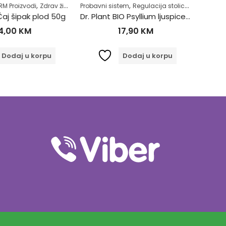
,
,
,
,
,
,
stolice-zatvor
 Proizvodi
Zdrav život
Samoliječenje
Probavni sistem
Zdrav život
Regulacija stolice-zatvor
Imunitet
Regula
j šipak plod 50g
Dr. Plant BIO Psyllium ljuspice u prahu (Plantago ovata)100g
,00
KM
17,90
KM
odaj u korpu
Dodaj u korpu