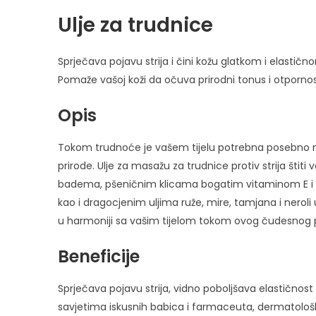
Ulje za trudnice
Sprječava pojavu strija i čini kožu glatkom i elastičn
Pomaže vašoj koži da očuva prirodni tonus i otporno
Opis
Tokom trudnoće je vašem tijelu potrebna posebno nj
prirode. Ulje za masažu za trudnice protiv strija štit
badema, pšeničnim klicama bogatim vitaminom E i ek
kao i dragocjenim uljima ruže, mire, tamjana i neroli 
u harmoniji sa vašim tijelom tokom ovog čudesnog 
Beneficije
Sprječava pojavu strija, vidno poboljšava elastičnost
savjetima iskusnih babica i farmaceuta, dermatološki