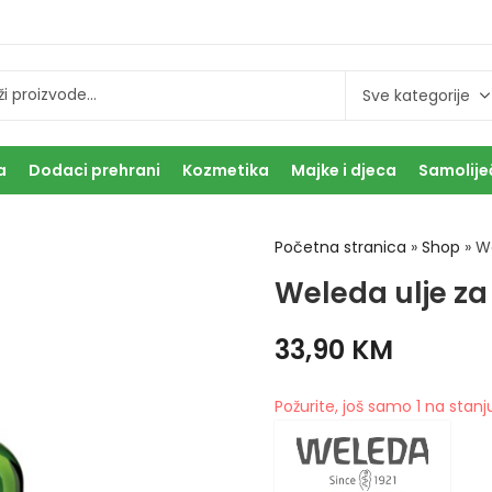
a
Dodaci prehrani
Kozmetika
Majke i djeca
Samolije
Početna stranica
»
Shop
»
We
Weleda ulje za
33,90
KM
Požurite, još samo 1 na stanj