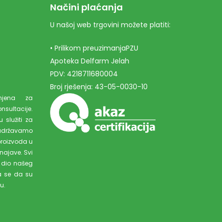
Načini plaćanja
U našoj web trgovini možete platiti:
• Prilikom preuzimanjaPZU
Apoteka Delfarm Jelah
PDV: 4218711680004
Broj rješenja: 43-05-0030-10
amjena za
ultacije.
 služiti za
adržavamo
proizvoda u
najave. Svi
 dio našeg
a se da su
u.