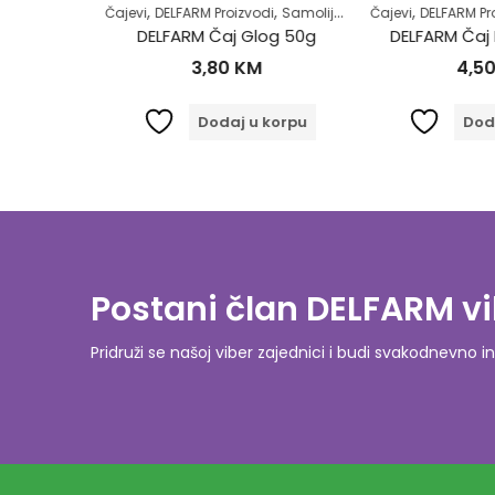
,
,
,
,
,
,
,
uperhrana
Zdrav život
Zdrav život
Čajevi
DELFARM Proizvodi
Samoliječenje
Čajevi
Zdrav život
DELFARM Proi
Zdravl
DELFARM Čaj Maslačak korijen 50g
DELFARM Čaj Glog 50g
DELFARM Čaj Pr
3,80
KM
4,50
orpu
Dodaj u korpu
Dodaj
Postani član DELFARM vi
Pridruži se našoj viber zajednici i budi svakodnevn