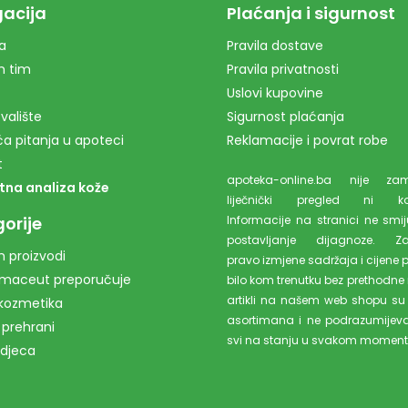
acija
Plaćanja i sigurnost
a
Pravila dostave
m tim
Pravila privatnosti
Uslovi kupovine
valište
Sigurnost plaćanja
a pitanja u apoteci
Reklamacije i povrat robe
t
apoteka-online.ba nije z
tna analiza kože
liječnički pregled ni kons
orije
Informacije na stranici ne smiju
postavljanje dijagnoze. Z
 proizvodi
pravo izmjene sadržaja i cijene 
rmaceut preporučuje
bilo kom trenutku bez prethodne 
artikli na našem web shopu su
kozmetika
asortimana i ne podrazumijev
 prehrani
svi na stanju u svakom moment
 djeca