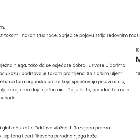
om.
st tokom i nakon trudnoće. Sprječite pojavu strija redovnim mas
1
ežna njega, tako da se osjećate dobro i uživate u čarima
i vašu kožu i podržava je tokom promjena. Sa slatkim uljem
*
straktom organske arnike koje sprječavaju pojavu strija,
uljem koja mu daju nježni miris. To je čista, prirodna formula
perioda.
 i glatkoću kože. Održava vlažnost. Razvijena prema
 ispitana i certifikovana prirodna njega kože.