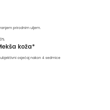
iranjem prirodnim uljem.
00%
Mekša koža*
Subjektivni osjećaj nakon 4 sedmice