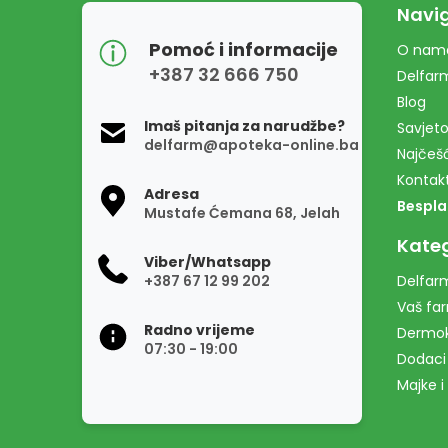
Navig
Pomoć i informacije
O nam
+387 32 666 750
Delfar
Blog
Imaš pitanja za narudžbe?
Savjeto
delfarm@apoteka-online.ba
Najčešć
Kontak
Adresa
Bespla
Mustafe Ćemana 68, Jelah
Kateg
Viber/Whatsapp
+387 67 12 99 202
Delfarm
Vaš fa
Radno vrijeme
Dermo
07:30 - 19:00
Dodaci
Majke i