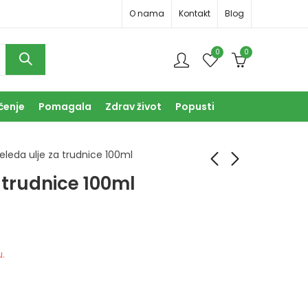
O nama
Kontakt
Blog
0
0
čenje
Pomagala
Zdrav život
Popusti
leda ulje za trudnice 100ml
 trudnice 100ml
Weleda Ulje za tijelo
Weleda Zubni gel za
Wild Rose 100ml
djecu 50ml
29,50
8,90
KM
KM
u.