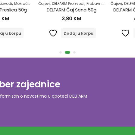
,
,
,
,
,
,
,
zvodi
je kardiovaskularnog sistema
Mokraćni sistem
Čajevi
Samoliječenje
DELFARM Proizvodi
Zdrav život
Probavni sistem
Čajevi
Regulacija 
DELFARM
eslica 50g
DELFARM Čaj Sena 50g
DELFARM Ča
KM
3,80
KM
4
 u korpu
Dodaj u korpu
D
ber zajednice
o informisan o novostima u apoteci DELFARM