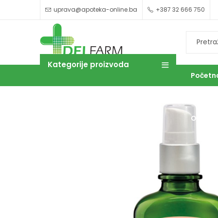
uprava@apoteka-online.ba
+387 32 666 750
Kategorije proizvoda
Početn
OUTLET